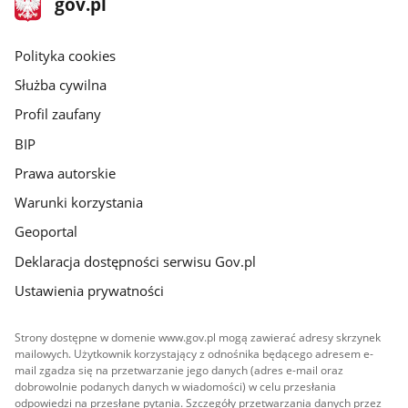
Strona
gov.pl
gov.pl
główna
gov.pl
Polityka cookies
Służba cywilna
Profil zaufany
BIP
Prawa autorskie
Warunki korzystania
Geoportal
Deklaracja dostępności serwisu Gov.pl
Ustawienia prywatności
Strony dostępne w domenie www.gov.pl mogą zawierać adresy skrzynek
mailowych. Użytkownik korzystający z odnośnika będącego adresem e-
mail zgadza się na przetwarzanie jego danych (adres e-mail oraz
dobrowolnie podanych danych w wiadomości) w celu przesłania
odpowiedzi na przesłane pytania. Szczegóły przetwarzania danych przez