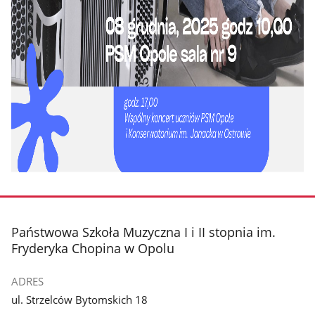
stopka
Państwowa Szkoła Muzyczna I i II stopnia im.
Fryderyka Chopina w Opolu
ADRES
ul. Strzelców Bytomskich 18