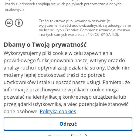
każdą z jednostek znajdują się w ich politykach przetwarzania danych
osobowych.
Treści tekstowe publikowane w serwisie (z
wyłączeniem treści audiowizualnych), są udostępniane
na licencji typu Creative Commons: uznanie autorstwa
- na tych samych warunkach 4.0 (CC BY-SA 4.0).
Materiały audiowizualne, w tym zdjęcia, materiały
Dbamy o Twoją prywatność
audio i wideo, są udostępniane na licencji typu
Creative Commons: uznanie autorstwa użycie
Wykorzystujemy pliki cookie w celu zapewnienia
niekomercyjne - bez utworów zależnych 4.0 (CC BY-
NC-ND 4.0), o ile nie jest to stwierdzone inaczej.
prawidłowego funkcjonowania naszej witryny oraz do
analizy ruchu i optymalizacji działania strony. Dzięki nim
możemy lepiej dostosować treści do potrzeb
użytkowników i stale ulepszać nasze usługi. Pamiętaj, że
informacje przechowywane w plikach cookie mogą
pozwalać na identyfikację konkretnego urządzenia lub
przeglądarki użytkownika, a więc potencjalnie stanowić
dane osobowe.
Polityka cookies
Odrzuć