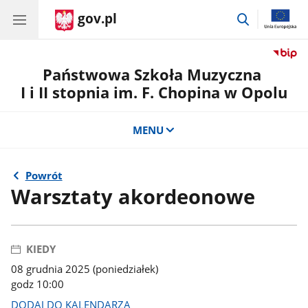
gov.pl
przejdź
do
wyszukiwar
Państwowa Szkoła Muzyczna
I i II stopnia im. F. Chopina w Opolu
MENU
Powrót
Warsztaty akordeonowe
KIEDY
08 grudnia 2025 (poniedziałek)
godz 10:00
DODAJ DO KALENDARZA