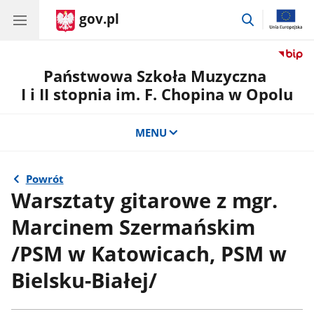
gov.pl
przejdź
do
wyszukiwar
Państwowa Szkoła Muzyczna
I i II stopnia im. F. Chopina w Opolu
MENU
Powrót
Warsztaty gitarowe z mgr.
Marcinem Szermańskim
/PSM w Katowicach, PSM w
Bielsku-Białej/