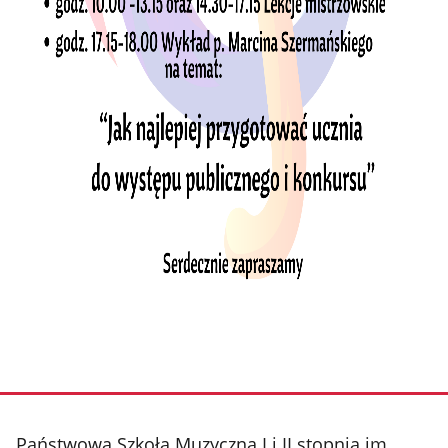
stopka
Państwowa Szkoła Muzyczna I i II stopnia im.