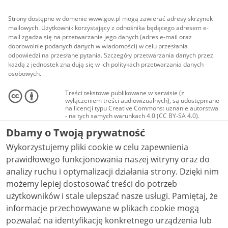
Strony dostępne w domenie www.gov.pl mogą zawierać adresy skrzynek
mailowych. Użytkownik korzystający z odnośnika będącego adresem e-
mail zgadza się na przetwarzanie jego danych (adres e-mail oraz
dobrowolnie podanych danych w wiadomości) w celu przesłania
odpowiedzi na przesłane pytania. Szczegóły przetwarzania danych przez
każdą z jednostek znajdują się w ich politykach przetwarzania danych
osobowych.
Treści tekstowe publikowane w serwisie (z
wyłączeniem treści audiowizualnych), są udostępniane
na licencji typu Creative Commons: uznanie autorstwa
- na tych samych warunkach 4.0 (CC BY-SA 4.0).
Materiały audiowizualne, w tym zdjęcia, materiały
Dbamy o Twoją prywatność
audio i wideo, są udostępniane na licencji typu
Creative Commons: uznanie autorstwa użycie
Wykorzystujemy pliki cookie w celu zapewnienia
niekomercyjne - bez utworów zależnych 4.0 (CC BY-
NC-ND 4.0), o ile nie jest to stwierdzone inaczej.
prawidłowego funkcjonowania naszej witryny oraz do
analizy ruchu i optymalizacji działania strony. Dzięki nim
możemy lepiej dostosować treści do potrzeb
użytkowników i stale ulepszać nasze usługi. Pamiętaj, że
informacje przechowywane w plikach cookie mogą
pozwalać na identyfikację konkretnego urządzenia lub