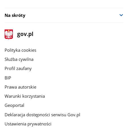
Na skróty
stopka
Strona
gov.pl
gov.pl
główna
gov.pl
Polityka cookies
Służba cywilna
Profil zaufany
BIP
Prawa autorskie
Warunki korzystania
Geoportal
Deklaracja dostępności serwisu Gov.pl
Ustawienia prywatności