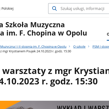
 Polskiej
a Szkoła Muzyczna
nia im. F. Chopina w Opolu
O
uzyczna I i II stopnia im. F. Chopina w Opolu
O szkole
PSM I stop
z mgr Krystianem Psujek 24.10.2023 r. godz. 15:30
 warsztaty z mgr Krysti
4.10.2023 r. godz. 15:30