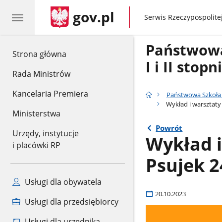
gov.pl
gov.pl
Serwis Rzeczypospolitej
Państwow
gov.pl
Strona główna
I i II stop
Rada Ministrów
Kancelaria Premiera
Państwowa Szkoła M
Wykład i warsztaty 
Ministerstwa
Powrót
Urzędy, instytucje
Wykład i
i placówki RP
Psujek 2
Usługi dla obywatela
20.10.2023
Usługi dla przedsiębiorcy
Usługi dla urzędnika