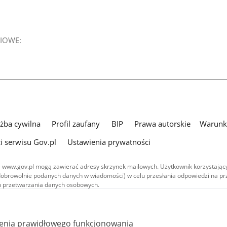
IOWE:
użba cywilna
Profil zaufany
BIP
Prawa autorskie
Warunki
i serwisu Gov.pl
Ustawienia prywatności
 www.gov.pl mogą zawierać adresy skrzynek mailowych. Użytkownik korzystający
dobrowolnie podanych danych w wiadomości) w celu przesłania odpowiedzi na prz
ach przetwarzania danych osobowych.
we publikowane w serwisie (z wyłączeniem treści audiowizualnych), są
 na licencji typu Creative Commons: uznanie autorstwa - na tych samych
 (CC BY-SA 4.0). Materiały audiowizualne, w tym zdjęcia, materiały audio i wideo
ienia prawidłowego funkcjonowania
ane na licencji typu Creative Commons: uznanie autorstwa użycie niekomercyjne 