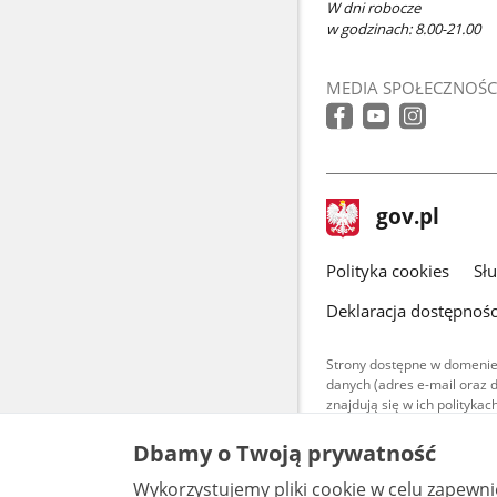
W dni robocze
w godzinach: 8.00-21.00
MEDIA SPOŁECZNOŚC
stopka
Strona
gov.pl
gov.pl
główna
gov.pl
Polityka cookies
Sł
Deklaracja dostępnośc
Strony dostępne w domenie
danych (adres e-mail oraz 
znajdują się w ich polityk
Treści teksto
Dbamy o Twoją prywatność
udostępniane
warunkach 4.0
Wykorzystujemy pliki cookie w celu zapewn
są udostępni