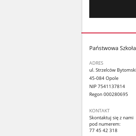
stopka
Państwowa Szkoła 
ADRES
ul. Strzelców Bytomsk
45-084 Opole
NIP 7541137814
Regon 000280695
KONTAKT
Skontaktuj się z nami
pod numerem:
77 45 42 318