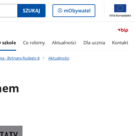
Logowanie
SZUKAJ
mObywatel
do
panelu
 szkole
Co robimy
Aktualności
Dla ucznia
Kontakt
nia - Bytnara Rudego 8
Aktualności
anem