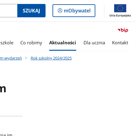
Logowanie
SZUKAJ
mObywatel
do
panelu
szkole
Co robimy
Aktualności
Dla ucznia
Kontakt
um wydarzeń
Rok szkolny 2024/2025
em
nia im.