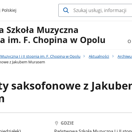
 Polskiej
a Szkoła Muzyczna
nia im. F. Chopina w Opolu
O 
uzyczna I i II stopnia im. F. Chopina w Opolu
Aktualności
Archiw
onowe z Jakubem Murasem
ty saksofonowe z Jakub
m
GDZIE
iedziałek)
Państwowa Szkoła Muzyczna I i II stop