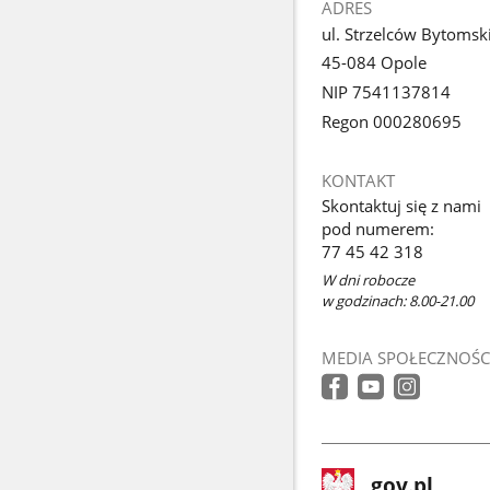
ADRES
ul. Strzelców Bytomsk
45-084 Opole
NIP 7541137814
Regon 000280695
KONTAKT
Skontaktuj się z nami
pod numerem:
77 45 42 318
W dni robocze
w godzinach: 8.00-21.00
MEDIA SPOŁECZNOŚC
stopka
Strona
gov.pl