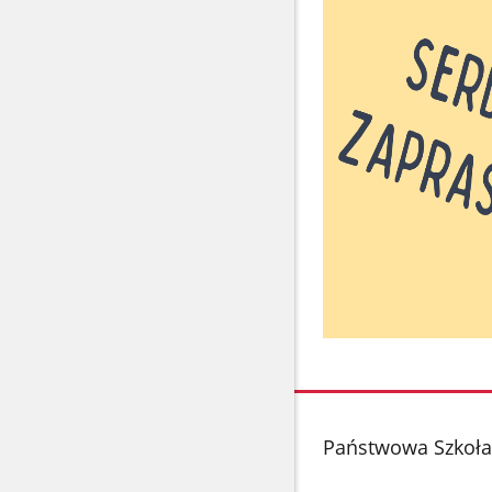
stopka
Państwowa Szkoła 