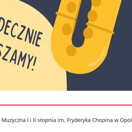
Muzyczna I i II stopnia im. Fryderyka Chopina w Opo