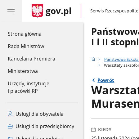
gov.pl
gov.pl
Serwis Rzeczypospolitej
Państwow
gov.pl
Strona główna
I i II stop
Rada Ministrów
Kancelaria Premiera
Państwowa Szkoła M
Warsztaty saksof
Ministerstwa
Powrót
Urzędy, instytucje
Warszta
i placówki RP
Murase
Usługi dla obywatela
Usługi dla przedsiębiorcy
KIEDY
25 listopada 2024 (pon
Usługi dla urzędnika