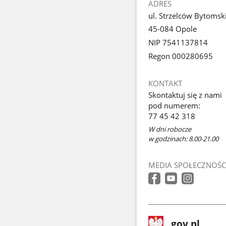
ADRES
ul. Strzelców Bytomsk
45-084 Opole
NIP 7541137814
Regon 000280695
KONTAKT
Skontaktuj się z nami
pod numerem:
77 45 42 318
W dni robocze
w godzinach: 8.00-21.00
MEDIA SPOŁECZNOŚC
stopka
Strona
gov.pl