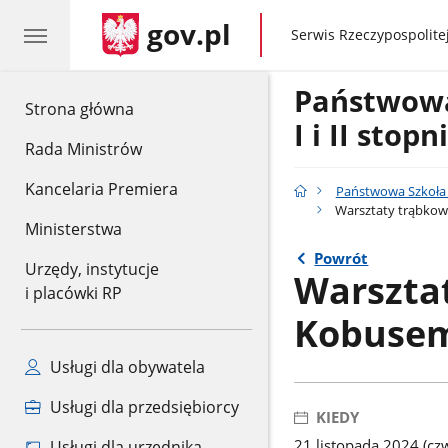
gov.pl
gov.pl
Serwis Rzeczypospolitej
Państwow
gov.pl
Strona główna
I i II stop
Rada Ministrów
Kancelaria Premiera
Państwowa Szkoła M
Warsztaty trąbkow
Ministerstwa
Powrót
Urzędy, instytucje
Warszta
i placówki RP
Kobuse
Usługi dla obywatela
Usługi dla przedsiębiorcy
KIEDY
21 listopada 2024 (cz
Usługi dla urzędnika