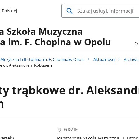
 Polskiej
a Szkoła Muzyczna
nia im. F. Chopina w Opolu
O 
uzyczna I i II stopnia im. F. Chopina w Opolu
Aktualności
Archiw
e dr. Aleksandrem Kobusem
ty trąbkowe dr. Aleksan
m
GDZIE
wartek)
Państwowa Szkoła Muzyczna I i II stop