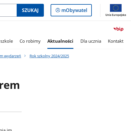
Logowanie
SZUKAJ
mObywatel
do
panelu
szkole
Co robimy
Aktualności
Dla ucznia
Kontakt
um wydarzeń
Rok szkolny 2024/2025
drem
nia im.