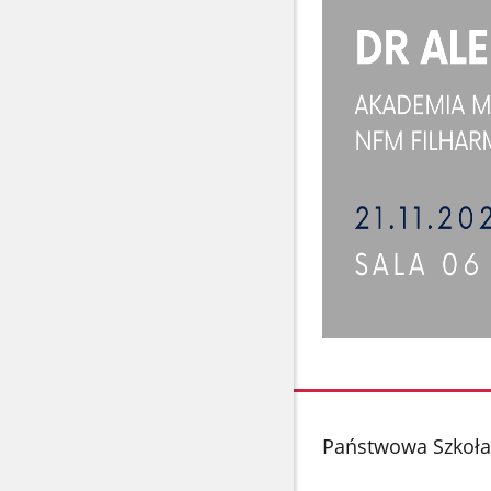
stopka
Państwowa Szkoła 