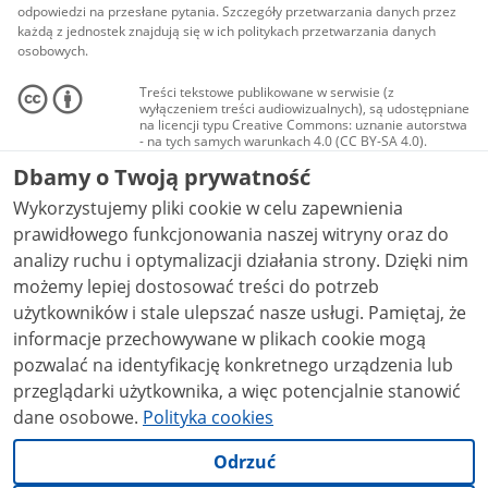
odpowiedzi na przesłane pytania. Szczegóły przetwarzania danych przez
każdą z jednostek znajdują się w ich politykach przetwarzania danych
osobowych.
Treści tekstowe publikowane w serwisie (z
wyłączeniem treści audiowizualnych), są udostępniane
na licencji typu Creative Commons: uznanie autorstwa
- na tych samych warunkach 4.0 (CC BY-SA 4.0).
Materiały audiowizualne, w tym zdjęcia, materiały
Dbamy o Twoją prywatność
audio i wideo, są udostępniane na licencji typu
Creative Commons: uznanie autorstwa użycie
Wykorzystujemy pliki cookie w celu zapewnienia
niekomercyjne - bez utworów zależnych 4.0 (CC BY-
NC-ND 4.0), o ile nie jest to stwierdzone inaczej.
prawidłowego funkcjonowania naszej witryny oraz do
analizy ruchu i optymalizacji działania strony. Dzięki nim
możemy lepiej dostosować treści do potrzeb
użytkowników i stale ulepszać nasze usługi. Pamiętaj, że
informacje przechowywane w plikach cookie mogą
pozwalać na identyfikację konkretnego urządzenia lub
przeglądarki użytkownika, a więc potencjalnie stanowić
dane osobowe.
Polityka cookies
Odrzuć