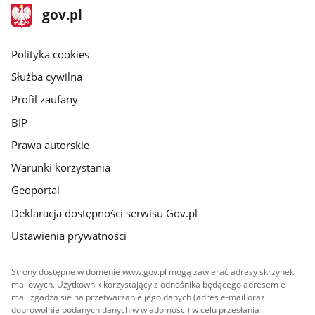
stopka
Strona
gov.pl
gov.pl
główna
gov.pl
Polityka cookies
Służba cywilna
Profil zaufany
BIP
Prawa autorskie
Warunki korzystania
Geoportal
Deklaracja dostępności serwisu Gov.pl
Ustawienia prywatności
Strony dostępne w domenie www.gov.pl mogą zawierać adresy skrzynek
mailowych. Użytkownik korzystający z odnośnika będącego adresem e-
mail zgadza się na przetwarzanie jego danych (adres e-mail oraz
dobrowolnie podanych danych w wiadomości) w celu przesłania