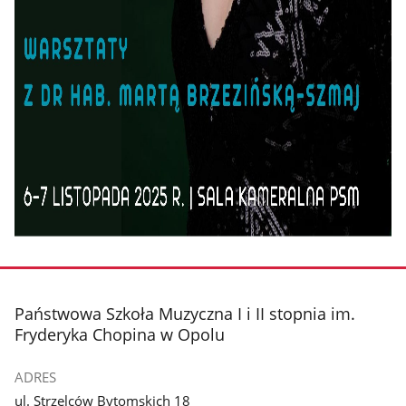
stopka
Państwowa Szkoła Muzyczna I i II stopnia im.
Fryderyka Chopina w Opolu
ADRES
ul. Strzelców Bytomskich 18