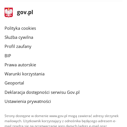
stopka
Strona
gov.pl
gov.pl
główna
gov.pl
Polityka cookies
Służba cywilna
Profil zaufany
BIP
Prawa autorskie
Warunki korzystania
Geoportal
Deklaracja dostępności serwisu Gov.pl
Ustawienia prywatności
Strony dostępne w domenie www.gov.pl mogą zawierać adresy skrzynek
mailowych. Użytkownik korzystający z odnośnika będącego adresem e-
mail zgadza się na przetwarzanie jego danych (adres e-mail oraz