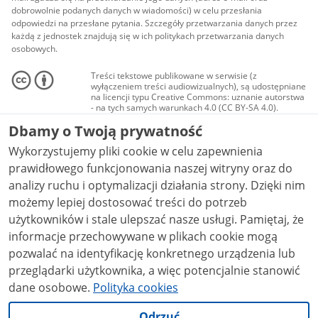
dobrowolnie podanych danych w wiadomości) w celu przesłania
odpowiedzi na przesłane pytania. Szczegóły przetwarzania danych przez
każdą z jednostek znajdują się w ich politykach przetwarzania danych
osobowych.
Treści tekstowe publikowane w serwisie (z
wyłączeniem treści audiowizualnych), są udostępniane
na licencji typu Creative Commons: uznanie autorstwa
- na tych samych warunkach 4.0 (CC BY-SA 4.0).
Materiały audiowizualne, w tym zdjęcia, materiały
Dbamy o Twoją prywatność
audio i wideo, są udostępniane na licencji typu
Creative Commons: uznanie autorstwa użycie
Wykorzystujemy pliki cookie w celu zapewnienia
niekomercyjne - bez utworów zależnych 4.0 (CC BY-
NC-ND 4.0), o ile nie jest to stwierdzone inaczej.
prawidłowego funkcjonowania naszej witryny oraz do
analizy ruchu i optymalizacji działania strony. Dzięki nim
możemy lepiej dostosować treści do potrzeb
użytkowników i stale ulepszać nasze usługi. Pamiętaj, że
informacje przechowywane w plikach cookie mogą
pozwalać na identyfikację konkretnego urządzenia lub
przeglądarki użytkownika, a więc potencjalnie stanowić
dane osobowe.
Polityka cookies
Odrzuć