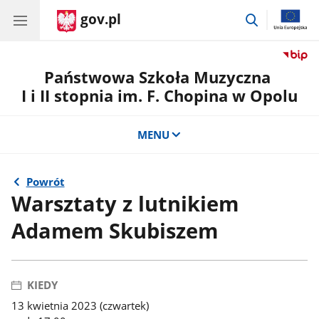
gov.pl
przejdź
do
wyszukiwar
Państwowa Szkoła Muzyczna
I i II stopnia im. F. Chopina w Opolu
MENU
Powrót
Warsztaty z lutnikiem
Adamem Skubiszem
KIEDY
13 kwietnia 2023 (czwartek)