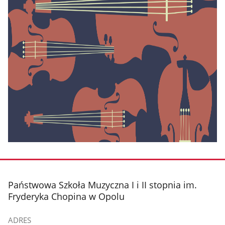
stopka
Państwowa Szkoła Muzyczna I i II stopnia im.
Fryderyka Chopina w Opolu
ADRES