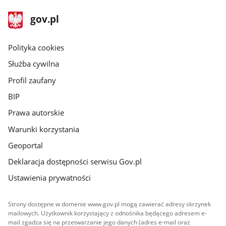
stopka
Strona
gov.pl
gov.pl
główna
gov.pl
Polityka cookies
Służba cywilna
Profil zaufany
BIP
Prawa autorskie
Warunki korzystania
Geoportal
Deklaracja dostępności serwisu Gov.pl
Ustawienia prywatności
Strony dostępne w domenie www.gov.pl mogą zawierać adresy skrzynek
mailowych. Użytkownik korzystający z odnośnika będącego adresem e-
mail zgadza się na przetwarzanie jego danych (adres e-mail oraz