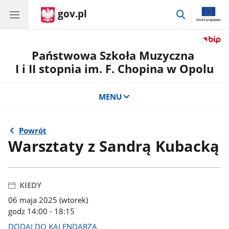
gov.pl
przejdź
do
wyszukiwar
Państwowa Szkoła Muzyczna
I i II stopnia im. F. Chopina w Opolu
MENU
Powrót
Warsztaty z Sandrą Kubacką
KIEDY
06 maja 2025 (wtorek)
godz 14:00 - 18:15
DODAJ DO KALENDARZA