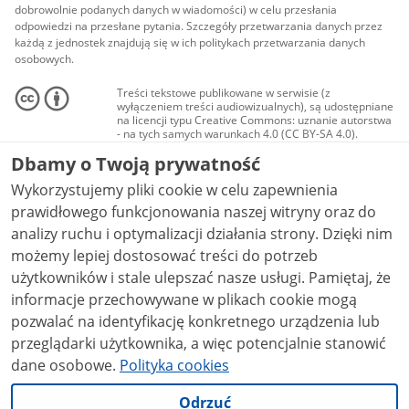
dobrowolnie podanych danych w wiadomości) w celu przesłania
odpowiedzi na przesłane pytania. Szczegóły przetwarzania danych przez
każdą z jednostek znajdują się w ich politykach przetwarzania danych
osobowych.
Treści tekstowe publikowane w serwisie (z
wyłączeniem treści audiowizualnych), są udostępniane
na licencji typu Creative Commons: uznanie autorstwa
- na tych samych warunkach 4.0 (CC BY-SA 4.0).
Materiały audiowizualne, w tym zdjęcia, materiały
Dbamy o Twoją prywatność
audio i wideo, są udostępniane na licencji typu
Creative Commons: uznanie autorstwa użycie
Wykorzystujemy pliki cookie w celu zapewnienia
niekomercyjne - bez utworów zależnych 4.0 (CC BY-
NC-ND 4.0), o ile nie jest to stwierdzone inaczej.
prawidłowego funkcjonowania naszej witryny oraz do
analizy ruchu i optymalizacji działania strony. Dzięki nim
możemy lepiej dostosować treści do potrzeb
użytkowników i stale ulepszać nasze usługi. Pamiętaj, że
informacje przechowywane w plikach cookie mogą
pozwalać na identyfikację konkretnego urządzenia lub
przeglądarki użytkownika, a więc potencjalnie stanowić
dane osobowe.
Polityka cookies
Odrzuć