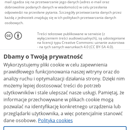
mail zgadza się na przetwarzanie jego danych (adres e-mail oraz
dobrowolnie podanych danych w wiadomości) w celu przesłania
odpowiedzi na przesłane pytania. Szczegóły przetwarzania danych przez
każdą z jednostek znajdują się w ich politykach przetwarzania danych
osobowych.
Treści tekstowe publikowane w serwisie (z
wyłączeniem treści audiowizualnych), są udostępniane
na licencji typu Creative Commons: uznanie autorstwa
- na tych samych warunkach 4.0 (CC BY-SA 4.0).
Materiały audiowizualne, w tym zdjęcia, materiały
Dbamy o Twoją prywatność
audio i wideo, są udostępniane na licencji typu
Creative Commons: uznanie autorstwa użycie
Wykorzystujemy pliki cookie w celu zapewnienia
niekomercyjne - bez utworów zależnych 4.0 (CC BY-
NC-ND 4.0), o ile nie jest to stwierdzone inaczej.
prawidłowego funkcjonowania naszej witryny oraz do
analizy ruchu i optymalizacji działania strony. Dzięki nim
możemy lepiej dostosować treści do potrzeb
użytkowników i stale ulepszać nasze usługi. Pamiętaj, że
informacje przechowywane w plikach cookie mogą
pozwalać na identyfikację konkretnego urządzenia lub
przeglądarki użytkownika, a więc potencjalnie stanowić
dane osobowe.
Polityka cookies