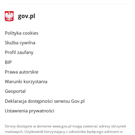
stopka
Strona
gov.pl
gov.pl
główna
gov.pl
Polityka cookies
Służba cywilna
Profil zaufany
BIP
Prawa autorskie
Warunki korzystania
Geoportal
Deklaracja dostępności serwisu Gov.pl
Ustawienia prywatności
Strony dostępne w domenie www.gov.pl mogą zawierać adresy skrzynek
mailowych. Użytkownik korzystający z odnośnika będącego adresem e-