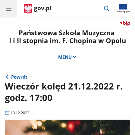
gov.pl
przejdź
do
wyszukiwar
Państwowa Szkoła Muzyczna
I i II stopnia im. F. Chopina w Opolu
MENU
Powrót
Wieczór kolęd 21.12.2022 r.
godz. 17:00
13.12.2022