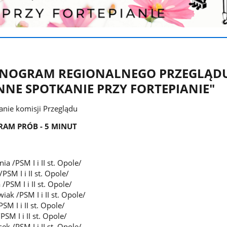
NOGRAM REGIONALNEGO PRZEGLĄD
NNE SPOTKANIE PRZY FORTEPIANIE"
anie komisji Przeglądu
M PRÓB - 5 MINUT
a /PSM I i II st. Opole/
/PSM I i II st. Opole/
/PSM I i II st. Opole/
iak /PSM I i II st. Opole/
SM I i II st. Opole/
PSM I i II st. Opole/
sek /PSM I i II st. Opole/