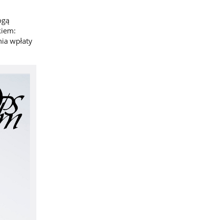
ogą
kiem:
ia wpłaty