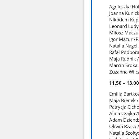
Agnieszka Hob
Joanna Kunick
Nikodem Kupka
Leonard Ludyni
Miłosz Maczur
Igor Mazur /P
Natalia Nagel 
Rafał Podpora 
Maja Rudnik /
Marcin Sroka 
Zuzanna Wilcz
11.50 – 13.00
Emilia Bartkow
Maja Bienek /
Patrycja Cicho
Alina Czajka /P
Adam Dziendzi
Oliwia Rząsa /
Natalia Szołty