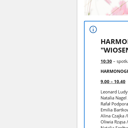
HARMO
"WIOSE
10:30
– spotk
HARMONOGRA
9.00 – 10.40
Leonard Ludyni
Natalia Nagel 
Rafał Podpora 
Emilia Bartkow
Alina Czajka /P
Oliwia Rząsa /
Natalia Szołty