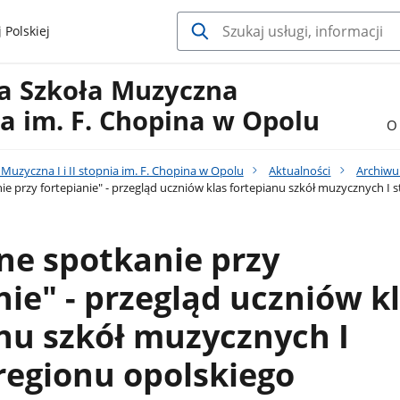
 Polskiej
a Szkoła Muzyczna
nia im. F. Chopina w Opolu
O 
uzyczna I i II stopnia im. F. Chopina w Opolu
Aktualności
Archiw
e przy fortepianie" - przegląd uczniów klas fortepianu szkół muzycznych I 
ne spotkanie przy
nie" - przegląd uczniów k
nu szkół muzycznych I
regionu opolskiego