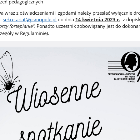
zeń pedagogicznych
wa wraz z oświadczeniami i zgodami należy przesłać wyłącznie dr
s:
sekretariat@psmopole.pl
do dnia
14 kwietnia 2023 r.
z dopis
rzy fortepianie”.
Ponadto uczestnik zobowiązany jest do dokonan
zegóły w Regulaminie).