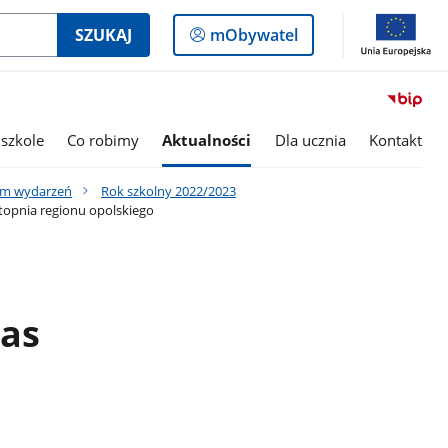
Logowanie
SZUKAJ
mObywatel
do
panelu
szkole
Co robimy
Aktualności
Dla ucznia
Kontakt
um wydarzeń
Rok szkolny 2022/2023
stopnia regionu opolskiego
las