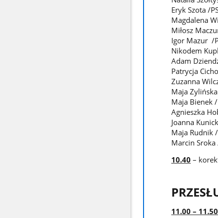
Eryk Szota /PS
Magdalena Wie
Miłosz Maczur
Igor Mazur /P
Nikodem Kupka
Adam Dziendzi
Patrycja Cicho
Zuzanna Wilcz
Maja Zylińska
Maja Bienek /
Agnieszka Hob
Joanna Kunick
Maja Rudnik /
Marcin Sroka 
10.40
– korek
PRZESŁ
11.00 – 11.50