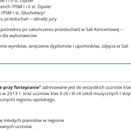
M I i II st. Opole/
nch /PSM I i II st. Opole/
 /PSM I st. Głuchołazy/
u przesłuchań – obrady jury
pośrednio po zakończeniu przesłuchań) w Sali Koncertowej –
a dla wykonawców
nie wyników, wręczenie dyplomów i upominków, zdjęcia w Sali
e przy fortepianie”
adresowane jest do wszystkich uczniów kla
w 2013 r. oraz uczniów klas V c6 i III c4 szkół muzycznych I stop
icznych) regionu opolskiego.
ę młodych pianistów w regionie
wanych uczniów