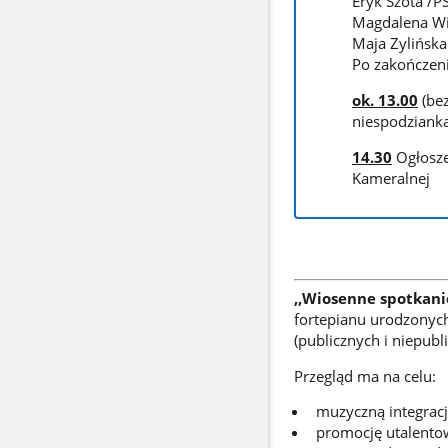
Eryk Szota /PS
Magdalena Wie
Maja Zylińska
Po zakończeni
ok. 13.00
(bez
niespodziank
14.30
Ogłosze
Kameralnej
,,Wiosenne spotkani
fortepianu urodzonych 
(publicznych i niepubl
Przegląd ma na celu:
muzyczną integracj
promocję utalento