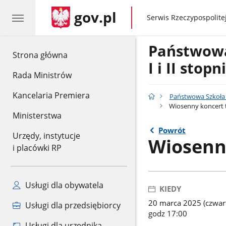
gov.pl
gov.pl
Serwis Rzeczypospolitej
Państwow
gov.pl
Strona główna
I i II stop
Rada Ministrów
Kancelaria Premiera
Państwowa Szkoła M
Wiosenny koncert t
Ministerstwa
Powrót
Urzędy, instytucje
Wiosenny
i placówki RP
Usługi dla obywatela
KIEDY
20 marca 2025 (czwar
Usługi dla przedsiębiorcy
godz 17:00
Usługi dla urzędnika