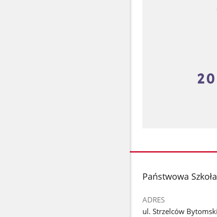
stopka
Państwowa Szkoła 
ADRES
ul. Strzelców Bytomsk