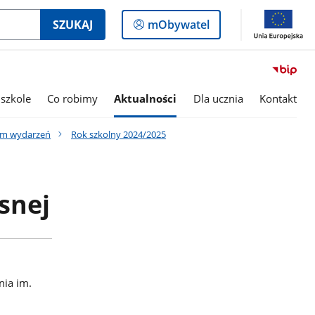
Logowanie
SZUKAJ
mObywatel
do
panelu
szkole
Co robimy
Aktualności
Dla ucznia
Kontakt
um wydarzeń
Rok szkolny 2024/2025
snej
nia im.