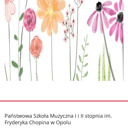
stopka
Państwowa Szkoła Muzyczna I i II stopnia im.
Fryderyka Chopina w Opolu