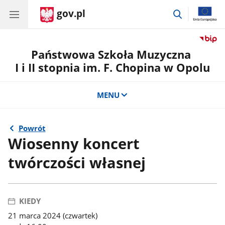
gov.pl
przejdź
do
wyszukiwar
Państwowa Szkoła Muzyczna
I i II stopnia im. F. Chopina w Opolu
MENU
Powrót
Wiosenny koncert
twórczości własnej
KIEDY
21 marca 2024 (czwartek)