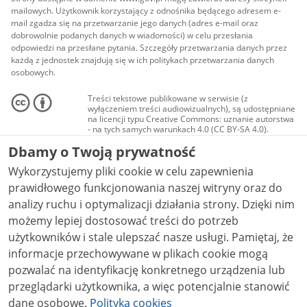
mailowych. Użytkownik korzystający z odnośnika będącego adresem e-
mail zgadza się na przetwarzanie jego danych (adres e-mail oraz
dobrowolnie podanych danych w wiadomości) w celu przesłania
odpowiedzi na przesłane pytania. Szczegóły przetwarzania danych przez
każdą z jednostek znajdują się w ich politykach przetwarzania danych
osobowych.
Treści tekstowe publikowane w serwisie (z
wyłączeniem treści audiowizualnych), są udostępniane
na licencji typu Creative Commons: uznanie autorstwa
- na tych samych warunkach 4.0 (CC BY-SA 4.0).
Materiały audiowizualne, w tym zdjęcia, materiały
Dbamy o Twoją prywatność
audio i wideo, są udostępniane na licencji typu
Creative Commons: uznanie autorstwa użycie
Wykorzystujemy pliki cookie w celu zapewnienia
niekomercyjne - bez utworów zależnych 4.0 (CC BY-
NC-ND 4.0), o ile nie jest to stwierdzone inaczej.
prawidłowego funkcjonowania naszej witryny oraz do
analizy ruchu i optymalizacji działania strony. Dzięki nim
możemy lepiej dostosować treści do potrzeb
użytkowników i stale ulepszać nasze usługi. Pamiętaj, że
informacje przechowywane w plikach cookie mogą
pozwalać na identyfikację konkretnego urządzenia lub
przeglądarki użytkownika, a więc potencjalnie stanowić
dane osobowe.
Polityka cookies