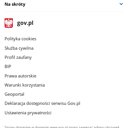
Na skróty
stopka
Strona
gov.pl
gov.pl
główna
gov.pl
Polityka cookies
Służba cywilna
Profil zaufany
BIP
Prawa autorskie
Warunki korzystania
Geoportal
Deklaracja dostępności serwisu Gov.pl
Ustawienia prywatności
Strony dostępne w domenie www.gov.pl mogą zawierać adresy skrzynek