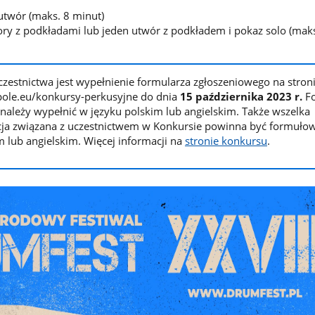
utwór (maks. 8 minut)
wory z podkładami lub jeden utwór z podkładem i pokaz solo (mak
estnictwa jest wypełnienie formularza zgłoszeniowego na stron
pole.eu/konkursy-perkusyjne do dnia
15 października 2023 r.
F
należy wypełnić w języku polskim lub angielskim. Także wszelka
ja związana z uczestnictwem w Konkursie powinna być formuło
m lub angielskim. Więcej informacji na
stronie konkursu
.