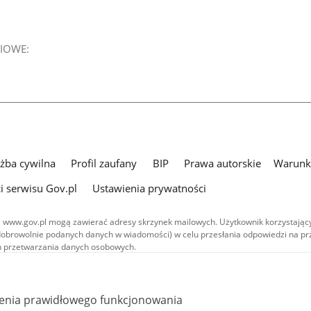
IOWE:
użba cywilna
Profil zaufany
BIP
Prawa autorskie
Warunki
i serwisu Gov.pl
Ustawienia prywatności
 www.gov.pl mogą zawierać adresy skrzynek mailowych. Użytkownik korzystający
dobrowolnie podanych danych w wiadomości) w celu przesłania odpowiedzi na prz
ach przetwarzania danych osobowych.
we publikowane w serwisie (z wyłączeniem treści audiowizualnych), są
 na licencji typu Creative Commons: uznanie autorstwa - na tych samych
 (CC BY-SA 4.0). Materiały audiowizualne, w tym zdjęcia, materiały audio i wideo
ienia prawidłowego funkcjonowania
ane na licencji typu Creative Commons: uznanie autorstwa użycie niekomercyjne 