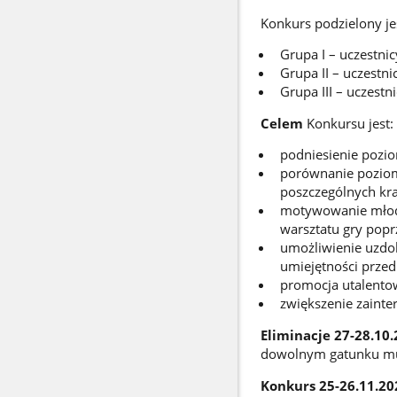
Konkurs podzielony je
Grupa I – uczestnic
Grupa II – uczestni
Grupa III – uczestn
Celem
Konkursu jest:
podniesienie pozi
porównanie poziom
poszczególnych kra
motywowanie młody
warsztatu gry pop
umożliwienie uzdol
umiejętności przed
promocja utalento
zwiększenie zainte
Eliminacje 27-28.10.2
dowolnym gatunku muz
Konkurs 25-26.11.202