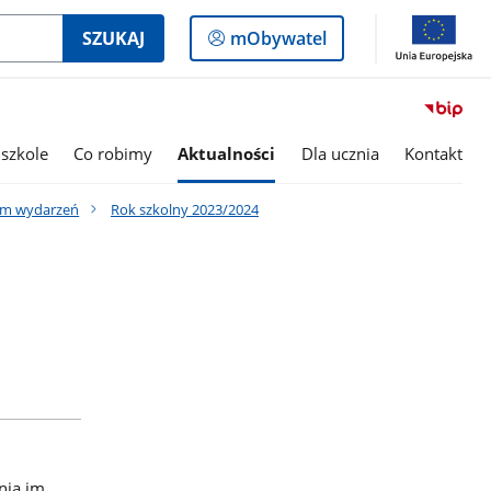
Logowanie
SZUKAJ
mObywatel
do
panelu
szkole
Co robimy
Aktualności
Dla ucznia
Kontakt
um wydarzeń
Rok szkolny 2023/2024
nia im.