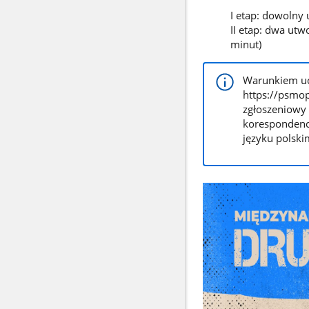
I etap: dowolny 
II etap: dwa ut
minut)
Warunkiem ucz
https://psmo
zgłoszeniowy 
korespondenc
języku polski