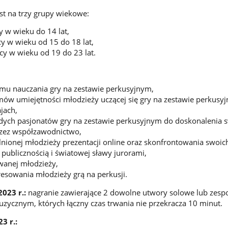
st na trzy grupy wiekowe:
y w wieku do 14 lat,
cy w wieku od 15 do 18 lat,
icy w wieku od 19 do 23 lat.
omu nauczania gry na zestawie perkusyjnym,
ów umiejętności młodzieży uczącej się gry na zestawie perkusy
jach,
ch pasjonatów gry na zestawie perkusyjnym do doskonalenia 
rzez współzawodnictwo,
nionej młodzieży prezentacji online oraz skonfrontowania swoic
 publicznością i światowej sławy jurorami,
wanej młodzieży,
resowania młodzieży grą na perkusji.
023 r.:
nagranie zawierające 2 dowolne utwory solowe lub zes
ycznym, których łączny czas trwania nie przekracza 10 minut.
3 r.: