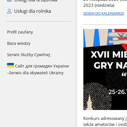
2023 (niedziela)
Usługi dla rolnika
DODAJ DO KALENDARZA
Profil zaufany
Baza wiedzy
Serwis Służby Cywilnej
Сайт для громадян України
–
Serwis dla obywateli Ukrainy
Konkurs adresowany je
także amatorów i osób 