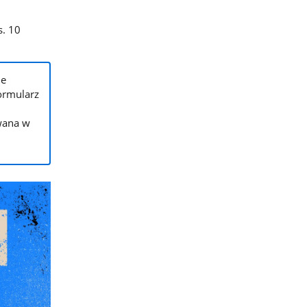
s. 10
ie
ormularz
wana w