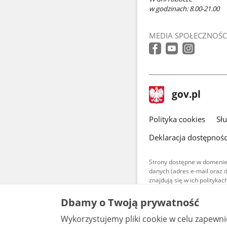
w godzinach: 8.00-21.00
MEDIA SPOŁECZNOŚC
stopka
Strona
gov.pl
gov.pl
główna
gov.pl
Polityka cookies
Sł
Deklaracja dostępnośc
Strony dostępne w domenie
danych (adres e-mail oraz 
znajdują się w ich polityk
Treści teksto
Dbamy o Twoją prywatność
udostępniane
warunkach 4.0
Wykorzystujemy pliki cookie w celu zapewn
są udostępni