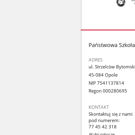
stopka
Państwowa Szkoła 
ADRES
ul. Strzelców Bytomsk
45-084 Opole
NIP 7541137814
Regon 000280695
KONTAKT
Skontaktuj się z nami
pod numerem:
77 45 42 318
W dni robocze