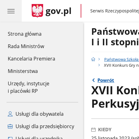
gov.pl
gov.pl
Serwis Rzeczypospolitej
Państwow
gov.pl
Strona główna
I i II stop
Rada Ministrów
Kancelaria Premiera
Państwowa Szkoła M
XVII Konkurs Gry 
Ministerstwa
Powrót
Urzędy, instytucje
XVII Kon
i placówki RP
Perkusy
Usługi dla obywatela
Usługi dla przedsiębiorcy
KIEDY
25 listopada 2023 (sob
Usługi dla urzędnika