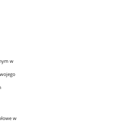
jnym w
swojego
h
połowe w