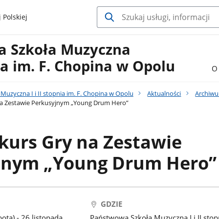
 Polskiej
a Szkoła Muzyczna
nia im. F. Chopina w Opolu
O 
uzyczna I i II stopnia im. F. Chopina w Opolu
Aktualności
Archiw
na Zestawie Perkusyjnym „Young Drum Hero”
kurs Gry na Zestawie
jnym „Young Drum Hero”
GDZIE
ota) - 26 listopada
Państwowa Szkoła Muzyczna I i II stop