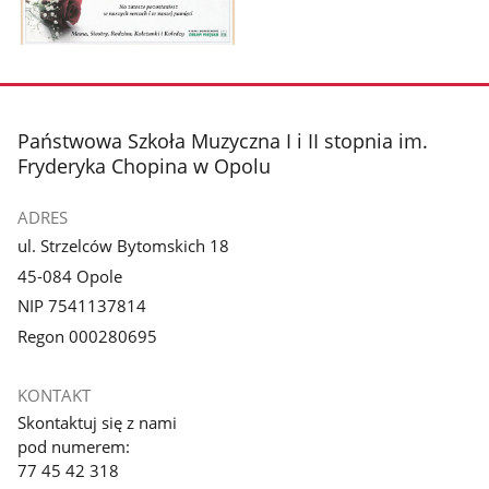
Pokaż
zdjęcie
1
z
stopka
Państwowa Szkoła Muzyczna I i II stopnia im.
galerii.
Fryderyka Chopina w Opolu
ADRES
ul. Strzelców Bytomskich 18
45-084 Opole
NIP 7541137814
Regon 000280695
KONTAKT
Skontaktuj się z nami
pod numerem:
77 45 42 318