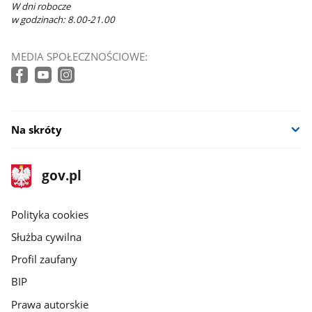
W dni robocze
w godzinach: 8.00-21.00
MEDIA SPOŁECZNOŚCIOWE:
Na skróty
stopka
Strona
gov.pl
gov.pl
główna
gov.pl
Polityka cookies
Służba cywilna
Profil zaufany
BIP
Prawa autorskie