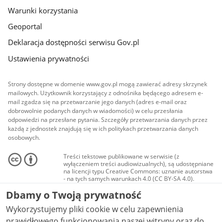
Warunki korzystania
Geoportal
Deklaracja dostępności serwisu Gov.pl
Ustawienia prywatności
Strony dostępne w domenie www.gov.pl mogą zawierać adresy skrzynek
mailowych. Użytkownik korzystający z odnośnika będącego adresem e-
mail zgadza się na przetwarzanie jego danych (adres e-mail oraz
dobrowolnie podanych danych w wiadomości) w celu przesłania
odpowiedzi na przesłane pytania. Szczegóły przetwarzania danych przez
każdą z jednostek znajdują się w ich politykach przetwarzania danych
osobowych.
Treści tekstowe publikowane w serwisie (z
wyłączeniem treści audiowizualnych), są udostępniane
na licencji typu Creative Commons: uznanie autorstwa
- na tych samych warunkach 4.0 (CC BY-SA 4.0).
Materiały audiowizualne, w tym zdjęcia, materiały
Dbamy o Twoją prywatność
audio i wideo, są udostępniane na licencji typu
Creative Commons: uznanie autorstwa użycie
Wykorzystujemy pliki cookie w celu zapewnienia
niekomercyjne - bez utworów zależnych 4.0 (CC BY-
NC-ND 4.0), o ile nie jest to stwierdzone inaczej.
prawidłowego funkcjonowania naszej witryny oraz do