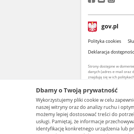
stopka
Strona
gov.pl
gov.pl
główna
gov.pl
Polityka cookies
Sł
Deklaracja dostępnośc
Strony dostępne w domenie
danych (adres e-mail oraz 
znajdują się w ich polityk
Treści teksto
Dbamy o Twoją prywatność
udostępniane
warunkach 4.0
Wykorzystujemy pliki cookie w celu zapewn
są udostępni
bez utworów z
naszej witryny oraz do analizy ruchu i optymalizacj
możemy lepiej dostosować treści do potrzeb
usługi. Pamiętaj, że informacje przechowywane w plikach cookie mogą pozwalać na
identyfikację konkretnego urządzenia lub pr