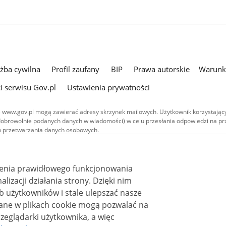
użba cywilna
Profil zaufany
BIP
Prawa autorskie
Warunki
i serwisu Gov.pl
Ustawienia prywatności
 www.gov.pl mogą zawierać adresy skrzynek mailowych. Użytkownik korzystający
dobrowolnie podanych danych w wiadomości) w celu przesłania odpowiedzi na prz
ach przetwarzania danych osobowych.
we publikowane w serwisie (z wyłączeniem treści audiowizualnych), są
 na licencji typu Creative Commons: uznanie autorstwa - na tych samych
 (CC BY-SA 4.0). Materiały audiowizualne, w tym zdjęcia, materiały audio i wideo
ienia prawidłowego funkcjonowania
ane na licencji typu Creative Commons: uznanie autorstwa użycie niekomercyjne 
ależnych 4.0 (CC BY-NC-ND 4.0), o ile nie jest to stwierdzone inaczej.
i działania strony. Dzięki nim
 użytkowników i stale ulepszać nasze
zeglądarki użytkownika, a więc