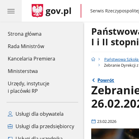
gov.pl
gov.pl
Serwis Rzeczypospolitej
Państwow
gov.pl
Strona główna
I i II stop
Rada Ministrów
Kancelaria Premiera
Państwowa Szkoła M
Zebranie Dyrekcji z 
Ministerstwa
Powrót
Urzędy, instytucje
Zebranie
i placówki RP
26.02.202
Usługi dla obywatela
23.02.2026
Usługi dla przedsiębiorcy
Usługi dla urzędnika