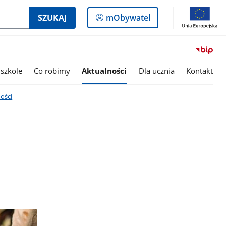
Logowanie
SZUKAJ
mObywatel
do
panelu
szkole
Co robimy
Aktualności
Dla ucznia
Kontakt
ości