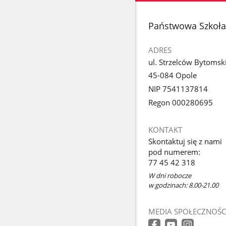
stopka
Państwowa Szkoła 
ADRES
ul. Strzelców Bytomsk
45-084 Opole
NIP 7541137814
Regon 000280695
KONTAKT
Skontaktuj się z nami
pod numerem:
77 45 42 318
W dni robocze
w godzinach: 8.00-21.00
MEDIA SPOŁECZNOŚC