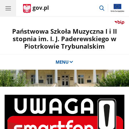
gov.pl
przejdź
do
wyszukiwar
Państwowa Szkoła Muzyczna I i II
stopnia im. I. J. Paderewskiego w
Piotrkowie Trybunalskim
MENU
CSS
do
sekcji
Banner