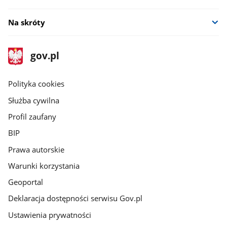
Na skróty
stopka
Strona
gov.pl
gov.pl
główna
gov.pl
Polityka cookies
Służba cywilna
Profil zaufany
BIP
Prawa autorskie
Warunki korzystania
Geoportal
Deklaracja dostępności serwisu Gov.pl
Ustawienia prywatności