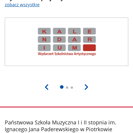
zobacz wszystkie
stopka
Państwowa Szkoła Muzyczna I i II stopnia im.
Ignacego Jana Paderewskiego w Piotrkowie