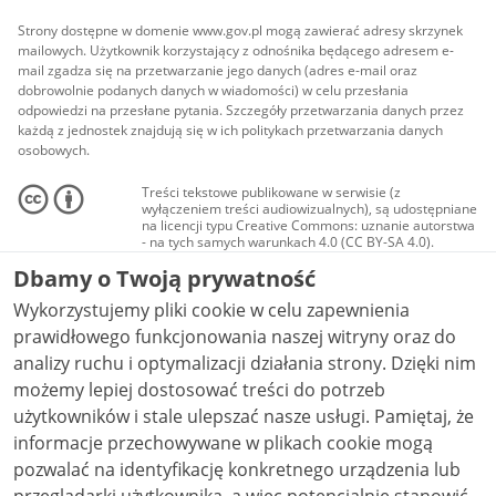
Strony dostępne w domenie www.gov.pl mogą zawierać adresy skrzynek
mailowych. Użytkownik korzystający z odnośnika będącego adresem e-
mail zgadza się na przetwarzanie jego danych (adres e-mail oraz
dobrowolnie podanych danych w wiadomości) w celu przesłania
odpowiedzi na przesłane pytania. Szczegóły przetwarzania danych przez
każdą z jednostek znajdują się w ich politykach przetwarzania danych
osobowych.
Treści tekstowe publikowane w serwisie (z
wyłączeniem treści audiowizualnych), są udostępniane
na licencji typu Creative Commons: uznanie autorstwa
- na tych samych warunkach 4.0 (CC BY-SA 4.0).
Materiały audiowizualne, w tym zdjęcia, materiały
Dbamy o Twoją prywatność
audio i wideo, są udostępniane na licencji typu
Creative Commons: uznanie autorstwa użycie
Wykorzystujemy pliki cookie w celu zapewnienia
niekomercyjne - bez utworów zależnych 4.0 (CC BY-
NC-ND 4.0), o ile nie jest to stwierdzone inaczej.
prawidłowego funkcjonowania naszej witryny oraz do
analizy ruchu i optymalizacji działania strony. Dzięki nim
możemy lepiej dostosować treści do potrzeb
użytkowników i stale ulepszać nasze usługi. Pamiętaj, że
informacje przechowywane w plikach cookie mogą
pozwalać na identyfikację konkretnego urządzenia lub