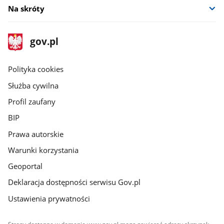
Na skróty
stopka
Strona
gov.pl
gov.pl
główna
gov.pl
Polityka cookies
Służba cywilna
Profil zaufany
BIP
Prawa autorskie
Warunki korzystania
Geoportal
Deklaracja dostępności serwisu Gov.pl
Ustawienia prywatności