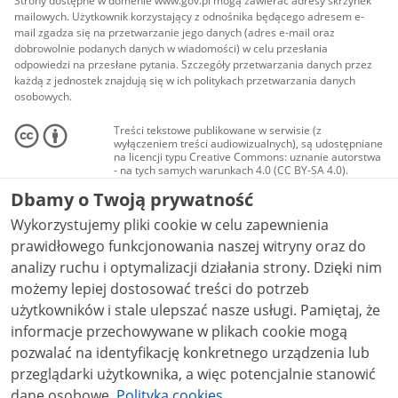
Strony dostępne w domenie www.gov.pl mogą zawierać adresy skrzynek
mailowych. Użytkownik korzystający z odnośnika będącego adresem e-
mail zgadza się na przetwarzanie jego danych (adres e-mail oraz
dobrowolnie podanych danych w wiadomości) w celu przesłania
odpowiedzi na przesłane pytania. Szczegóły przetwarzania danych przez
każdą z jednostek znajdują się w ich politykach przetwarzania danych
osobowych.
Treści tekstowe publikowane w serwisie (z
wyłączeniem treści audiowizualnych), są udostępniane
na licencji typu Creative Commons: uznanie autorstwa
- na tych samych warunkach 4.0 (CC BY-SA 4.0).
Materiały audiowizualne, w tym zdjęcia, materiały
Dbamy o Twoją prywatność
audio i wideo, są udostępniane na licencji typu
Creative Commons: uznanie autorstwa użycie
Wykorzystujemy pliki cookie w celu zapewnienia
niekomercyjne - bez utworów zależnych 4.0 (CC BY-
NC-ND 4.0), o ile nie jest to stwierdzone inaczej.
prawidłowego funkcjonowania naszej witryny oraz do
analizy ruchu i optymalizacji działania strony. Dzięki nim
możemy lepiej dostosować treści do potrzeb
użytkowników i stale ulepszać nasze usługi. Pamiętaj, że
informacje przechowywane w plikach cookie mogą
pozwalać na identyfikację konkretnego urządzenia lub
przeglądarki użytkownika, a więc potencjalnie stanowić
dane osobowe.
Polityka cookies