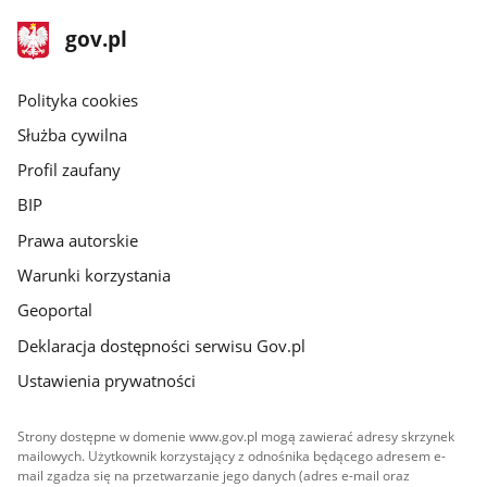
stopka
Strona
gov.pl
gov.pl
główna
gov.pl
Polityka cookies
Służba cywilna
Profil zaufany
BIP
Prawa autorskie
Warunki korzystania
Geoportal
Deklaracja dostępności serwisu Gov.pl
Ustawienia prywatności
Strony dostępne w domenie www.gov.pl mogą zawierać adresy skrzynek
mailowych. Użytkownik korzystający z odnośnika będącego adresem e-
mail zgadza się na przetwarzanie jego danych (adres e-mail oraz