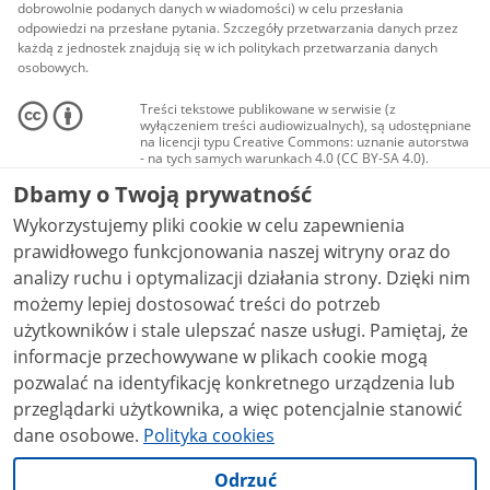
dobrowolnie podanych danych w wiadomości) w celu przesłania
odpowiedzi na przesłane pytania. Szczegóły przetwarzania danych przez
każdą z jednostek znajdują się w ich politykach przetwarzania danych
osobowych.
Treści tekstowe publikowane w serwisie (z
wyłączeniem treści audiowizualnych), są udostępniane
na licencji typu Creative Commons: uznanie autorstwa
- na tych samych warunkach 4.0 (CC BY-SA 4.0).
Materiały audiowizualne, w tym zdjęcia, materiały
Dbamy o Twoją prywatność
audio i wideo, są udostępniane na licencji typu
Creative Commons: uznanie autorstwa użycie
Wykorzystujemy pliki cookie w celu zapewnienia
niekomercyjne - bez utworów zależnych 4.0 (CC BY-
NC-ND 4.0), o ile nie jest to stwierdzone inaczej.
prawidłowego funkcjonowania naszej witryny oraz do
analizy ruchu i optymalizacji działania strony. Dzięki nim
możemy lepiej dostosować treści do potrzeb
użytkowników i stale ulepszać nasze usługi. Pamiętaj, że
informacje przechowywane w plikach cookie mogą
pozwalać na identyfikację konkretnego urządzenia lub
przeglądarki użytkownika, a więc potencjalnie stanowić
dane osobowe.
Polityka cookies
Odrzuć