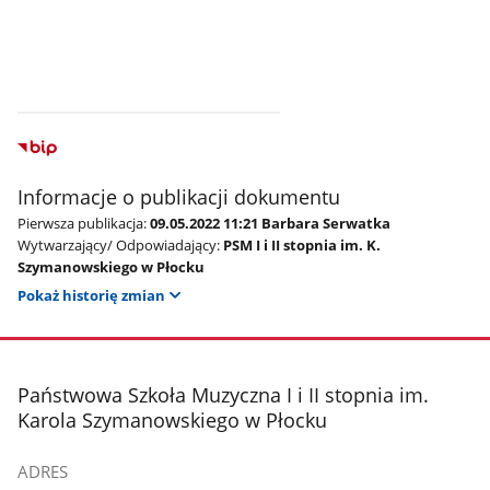
Informacje o publikacji dokumentu
Pierwsza publikacja:
09.05.2022 11:21 Barbara Serwatka
Wytwarzający/ Odpowiadający:
PSM I i II stopnia im. K.
Szymanowskiego w Płocku
Pokaż historię zmian
stopka
Państwowa Szkoła Muzyczna I i II stopnia im.
Karola Szymanowskiego w Płocku
ADRES