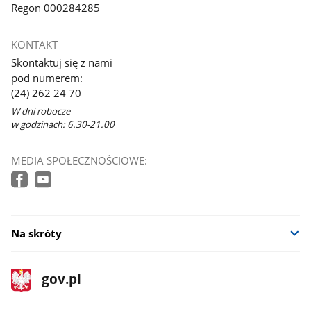
Regon 000284285
KONTAKT
Skontaktuj się z nami
pod numerem:
(24) 262 24 70
W dni robocze
w godzinach: 6.30-21.00
MEDIA SPOŁECZNOŚCIOWE:
Na skróty
stopka
Strona
gov.pl
gov.pl
główna