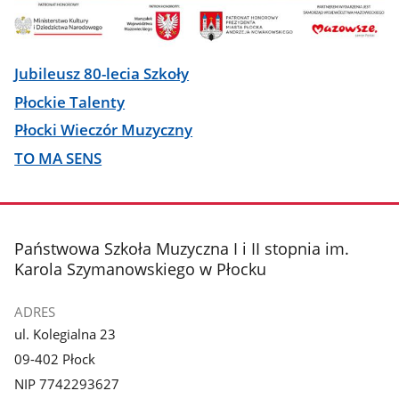
Jubileusz 80-lecia Szkoły
Płockie Talenty
Płocki Wieczór Muzyczny
TO MA SENS
stopka
Państwowa Szkoła Muzyczna I i II stopnia im.
Karola Szymanowskiego w Płocku
ADRES
ul. Kolegialna 23
09-402 Płock
NIP 7742293627