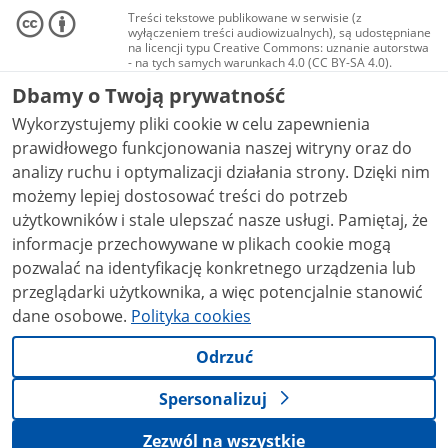
Treści tekstowe publikowane w serwisie (z
wyłączeniem treści audiowizualnych), są udostępniane
na licencji typu Creative Commons: uznanie autorstwa
- na tych samych warunkach 4.0 (CC BY-SA 4.0).
Materiały audiowizualne, w tym zdjęcia, materiały
Dbamy o Twoją prywatność
audio i wideo, są udostępniane na licencji typu
Creative Commons: uznanie autorstwa użycie
Wykorzystujemy pliki cookie w celu zapewnienia
niekomercyjne - bez utworów zależnych 4.0 (CC BY-
NC-ND 4.0), o ile nie jest to stwierdzone inaczej.
prawidłowego funkcjonowania naszej witryny oraz do
analizy ruchu i optymalizacji działania strony. Dzięki nim
możemy lepiej dostosować treści do potrzeb
użytkowników i stale ulepszać nasze usługi. Pamiętaj, że
informacje przechowywane w plikach cookie mogą
pozwalać na identyfikację konkretnego urządzenia lub
przeglądarki użytkownika, a więc potencjalnie stanowić
dane osobowe.
Polityka cookies
Odrzuć
Spersonalizuj
Zezwól na wszystkie