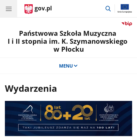
gov.pl
przejdź
do
wyszukiwar
Państwowa Szkoła Muzyczna
I i II stopnia im. K. Szymanowskiego
w Płocku
MENU
Wydarzenia