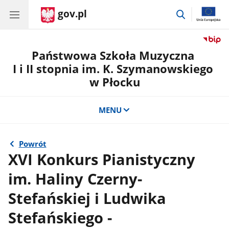
gov.pl
przejdź
do
wyszukiwar
Państwowa Szkoła Muzyczna
I i II stopnia im. K. Szymanowskiego
w Płocku
MENU
Powrót
XVI Konkurs Pianistyczny
im. Haliny Czerny-
Stefańskiej i Ludwika
Stefańskiego -