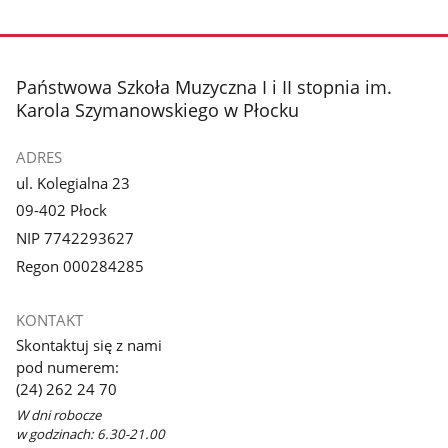
Pokaż
Pokaż
zdjęcie
zdjęcie
3
4
z
z
stopka
Państwowa Szkoła Muzyczna I i II stopnia im.
galerii.
galerii.
Karola Szymanowskiego w Płocku
ADRES
ul. Kolegialna 23
09-402 Płock
NIP 7742293627
Regon 000284285
KONTAKT
Skontaktuj się z nami
pod numerem:
(24) 262 24 70
W dni robocze
w godzinach: 6.30-21.00