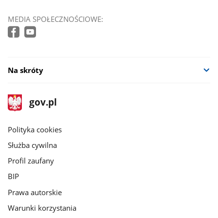
MEDIA SPOŁECZNOŚCIOWE:
Na skróty
stopka
Strona
gov.pl
gov.pl
główna
gov.pl
Polityka cookies
Służba cywilna
Profil zaufany
BIP
Prawa autorskie
Warunki korzystania