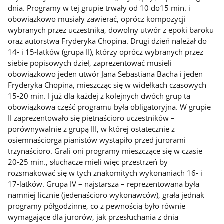
dnia. Programy w tej grupie trwały od 10 do15 min. i
obowiązkowo musiały zawierać, oprócz kompozycji
wybranych przez uczestnika, dowolny utwór z epoki baroku
oraz autorstwa Fryderyka Chopina. Drugi dzień należał do
14- i 15-latków (grupa II), którzy oprócz wybranych przez
siebie popisowych dzieł, zaprezentować musieli
obowiązkowo jeden utwór Jana Sebastiana Bacha i jeden
Fryderyka Chopina, mieszcząc się w widełkach czasowych
15-20 min. I już dla każdej z kolejnych dwóch grup ta
obowiązkowa część programu była obligatoryjna. W grupie
II zaprezentowało się piętnaścioro uczestników –
porównywalnie z grupą III, w której ostatecznie z
osiemnaściorga pianistów wystąpiło przed jurorami
trzynaścioro. Grali oni programy mieszczące się w czasie
20-25 min., słuchacze mieli więc przestrzeń by
rozsmakować się w tych znakomitych wykonaniach 16- i
17-latków. Grupa IV – najstarsza – reprezentowana była
namniej licznie (jedenaścioro wykonawców), grała jednak
programy półgodzinne, co z pewnością było równie
wymagające dla jurorów, jak przesłuchania z dnia