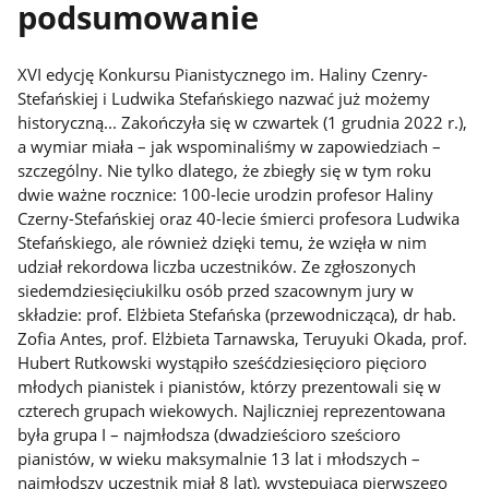
podsumowanie
XVI edycję Konkursu Pianistycznego im. Haliny Czenry-
Stefańskiej i Ludwika Stefańskiego nazwać już możemy
historyczną... Zakończyła się w czwartek (1 grudnia 2022 r.),
a wymiar miała – jak wspominaliśmy w zapowiedziach –
szczególny. Nie tylko dlatego, że zbiegły się w tym roku
dwie ważne rocznice: 100-lecie urodzin profesor Haliny
Czerny-Stefańskiej oraz 40-lecie śmierci profesora Ludwika
Stefańskiego, ale również dzięki temu, że wzięła w nim
udział rekordowa liczba uczestników. Ze zgłoszonych
siedemdziesięciukilku osób przed szacownym jury w
składzie: prof. Elżbieta Stefańska (przewodnicząca), dr hab.
Zofia Antes, prof. Elżbieta Tarnawska, Teruyuki Okada, prof.
Hubert Rutkowski wystąpiło sześćdziesięcioro pięcioro
młodych pianistek i pianistów, którzy prezentowali się w
czterech grupach wiekowych. Najliczniej reprezentowana
była grupa I – najmłodsza (dwadzieścioro sześcioro
pianistów, w wieku maksymalnie 13 lat i młodszych –
najmłodszy uczestnik miał 8 lat), występująca pierwszego