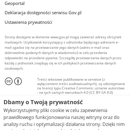
Geoportal
Deklaracja dostępności serwisu Gov.pl
Ustawienia prywatności
Strony dostępne w domenie www.gov.pl mogą zawierać adresy skrzynek
mailowych. Użytkownik korzystający z odnośnika będącego adresem e-
mail zgadza się na przetwarzanie jego danych (adres e-mail oraz
dobrowolnie podanych danych w wiadomości) w celu przesłania
odpowiedzi na przesłane pytania. Szczegóły przetwarzania danych przez
każdą z jednostek znajdują się w ich politykach przetwarzania danych
osobowych.
Treści tekstowe publikowane w serwisie (z
wyłączeniem treści audiowizualnych), są udostępniane
na licencji typu Creative Commons: uznanie autorstwa
- na tych samych warunkach 4.0 (CC BY-SA 4.0).
Materiały audiowizualne, w tym zdjęcia, materiały
Dbamy o Twoją prywatność
audio i wideo, są udostępniane na licencji typu
Creative Commons: uznanie autorstwa użycie
Wykorzystujemy pliki cookie w celu zapewnienia
niekomercyjne - bez utworów zależnych 4.0 (CC BY-
NC-ND 4.0), o ile nie jest to stwierdzone inaczej.
prawidłowego funkcjonowania naszej witryny oraz do
analizy ruchu i optymalizacji działania strony. Dzięki nim