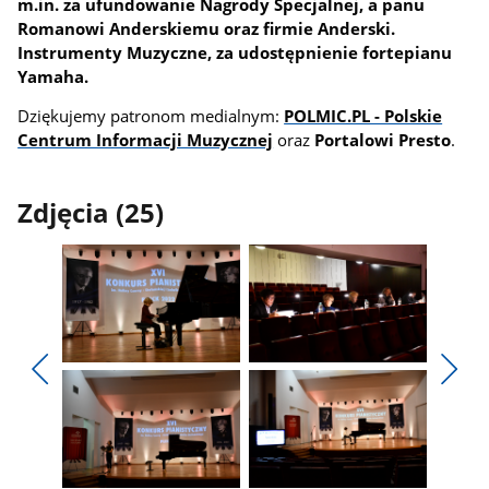
m.in. za ufundowanie Nagrody Specjalnej, a panu
Romanowi Anderskiemu oraz firmie Anderski.
Instrumenty Muzyczne, za udostępnienie fortepianu
Yamaha.
Dziękujemy patronom medialnym:
POLMIC.PL - Polskie
Centrum Informacji Muzycznej
oraz
Portalowi Presto
.
Zdjęcia (25)
Pokaż
Pokaż
zdjęcie
zdjęcie
Pokaż
Poka
1
2
poprzednie
nest
z
z
zdjęcia
zdjęc
galerii.
galerii.