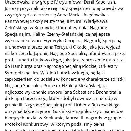
Urzędowska, a w grupie IV tryumfował Danil Kapeliush.
Jurorzy przyznali także nagrody specjalne i tutaj prawdziwą
zwyciężczynią okazała się Anna Maria Urzędowska z
Państwowej Szkoły Muzycznej II st. im. Władysława
Żeleńskiego w Krakowie, która otrzymała: Nagrodę
Specjalną im. Haliny Czerny-Stefańskiej, za najlepsze
wykonanie utworu Fryderyka Chopina, Nagrodę Specjalną
ufundowaną przez pana Teruyuki Okadę, jaką jest wyjazd
na koncert do Japonii, Nagrodę Specjalną ufundowaną przez
prof. Huberta Rutkowskiego, jaką jest zaproszenie na recital
do Hamburga oraz Nagrodę Specjalną Płockiej Orkiestry
Symfonicznej im. Witolda Lutosławskiego, będącą
zaproszeniem do udziału w koncercie w charakterze solistki.
Nagroda Specjalna Profesor Elżbiety Stefańskiej, za
najlepsze wykonanie utworu Jana Sebastiana Bacha trafiła
do Filipa Pacześnego, który zdobył również II nagrodę w
grupie III. Nagrodę Specjalną prof. Huberta Rutkowskiego
otrzymał także Szymon Gośliński – najmłodszy z pianistów
biorących udział w Konkursie, laureat III nagrody w grupie I.
Protokół Konkursowy, w którym podaliśmy pełną
informację o nagrodzonych, znajdziecie Państwo na stronie