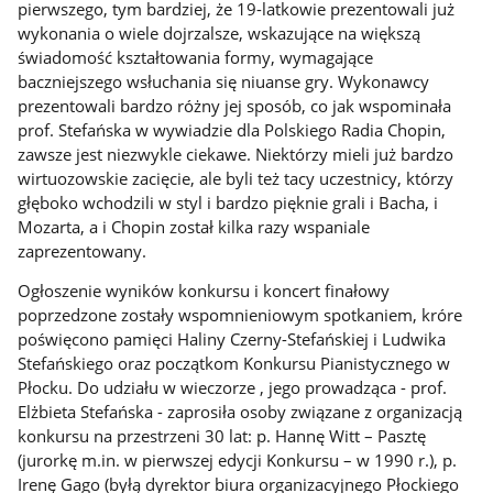
pierwszego, tym bardziej, że 19-latkowie prezentowali już
wykonania o wiele dojrzalsze, wskazujące na większą
świadomość kształtowania formy, wymagające
baczniejszego wsłuchania się niuanse gry. Wykonawcy
prezentowali bardzo różny jej sposób, co jak wspominała
prof. Stefańska w wywiadzie dla Polskiego Radia Chopin,
zawsze jest niezwykle ciekawe. Niektórzy mieli już bardzo
wirtuozowskie zacięcie, ale byli też tacy uczestnicy, którzy
głęboko wchodzili w styl i bardzo pięknie grali i Bacha, i
Mozarta, a i Chopin został kilka razy wspaniale
zaprezentowany.
Ogłoszenie wyników konkursu i koncert finałowy
poprzedzone zostały wspomnieniowym spotkaniem, króre
poświęcono pamięci Haliny Czerny-Stefańskiej i Ludwika
Stefańskiego oraz początkom Konkursu Pianistycznego w
Płocku. Do udziału w wieczorze , jego prowadząca - prof.
Elżbieta Stefańska - zaprosiła osoby związane z organizacją
konkursu na przestrzeni 30 lat: p. Hannę Witt – Pasztę
(jurorkę m.in. w pierwszej edycji Konkursu – w 1990 r.), p.
Irenę Gago (byłą dyrektor biura organizacyjnego Płockiego