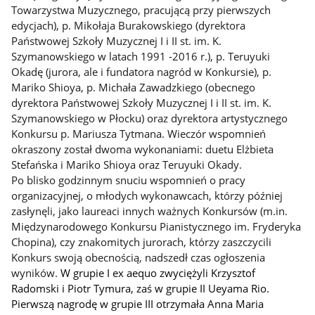
Towarzystwa Muzycznego, pracującą przy pierwszych
edycjach), p. Mikołaja Burakowskiego (dyrektora
Państwowej Szkoły Muzycznej I i II st. im. K.
Szymanowskiego w latach 1991 -2016 r.), p. Teruyuki
Okadę (jurora, ale i fundatora nagród w Konkursie), p.
Mariko Shioya, p. Michała Zawadzkiego (obecnego
dyrektora Państwowej Szkoły Muzycznej I i II st. im. K.
Szymanowskiego w Płocku) oraz dyrektora artystycznego
Konkursu p. Mariusza Tytmana. Wieczór wspomnień
okraszony został dwoma wykonaniami: duetu Elżbieta
Stefańska i Mariko Shioya oraz Teruyuki Okady.
Po blisko godzinnym snuciu wspomnień o pracy
organizacyjnej, o młodych wykonawcach, którzy później
zasłynęli, jako laureaci innych ważnych Konkursów (m.in.
Międzynarodowego Konkursu Pianistycznego im. Fryderyka
Chopina), czy znakomitych jurorach, którzy zaszczycili
Konkurs swoją obecnością, nadszedł czas ogłoszenia
wyników.
W grupie I ex aequo zwyciężyli Krzysztof
Radomski i Piotr Tymura, zaś w
grupie II Ueyama Rio.
Pierwszą nagrodę w grupie III otrzymała Anna Maria