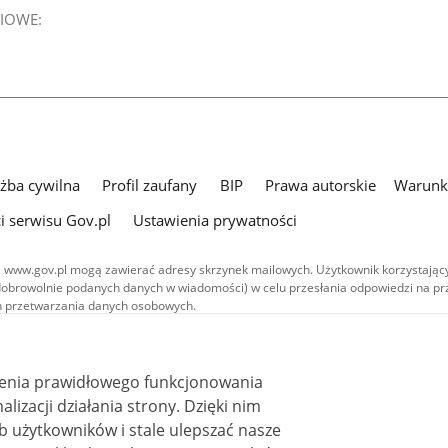
IOWE:
użba cywilna
Profil zaufany
BIP
Prawa autorskie
Warunki
i serwisu Gov.pl
Ustawienia prywatności
 www.gov.pl mogą zawierać adresy skrzynek mailowych. Użytkownik korzystający
dobrowolnie podanych danych w wiadomości) w celu przesłania odpowiedzi na prz
ach przetwarzania danych osobowych.
we publikowane w serwisie (z wyłączeniem treści audiowizualnych), są
 na licencji typu Creative Commons: uznanie autorstwa - na tych samych
 (CC BY-SA 4.0). Materiały audiowizualne, w tym zdjęcia, materiały audio i wideo
ienia prawidłowego funkcjonowania
ane na licencji typu Creative Commons: uznanie autorstwa użycie niekomercyjne 
ależnych 4.0 (CC BY-NC-ND 4.0), o ile nie jest to stwierdzone inaczej.
i działania strony. Dzięki nim
 użytkowników i stale ulepszać nasze