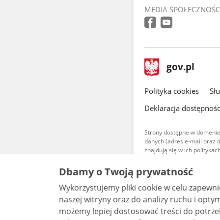
MEDIA SPOŁECZNOŚC
stopka
Strona
gov.pl
gov.pl
główna
gov.pl
Polityka cookies
Sł
Deklaracja dostępnośc
Strony dostępne w domenie
danych (adres e-mail oraz 
znajdują się w ich polityk
Treści teksto
Dbamy o Twoją prywatność
udostępniane
warunkach 4.0
Wykorzystujemy pliki cookie w celu zapewn
są udostępni
bez utworów z
naszej witryny oraz do analizy ruchu i optymalizacj
możemy lepiej dostosować treści do potrzeb