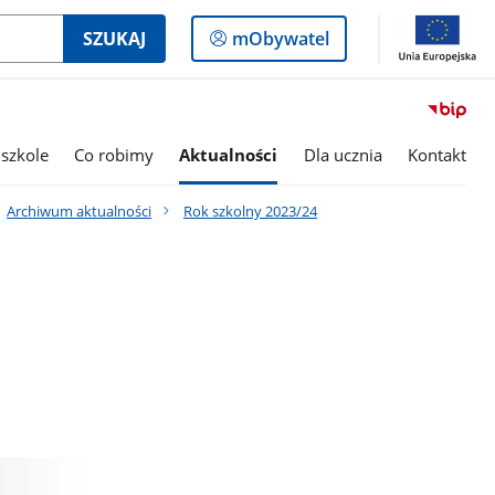
Logowanie
SZUKAJ
mObywatel
do
panelu
szkole
Co robimy
Aktualności
Dla ucznia
Kontakt
Archiwum aktualności
Rok szkolny 2023/24