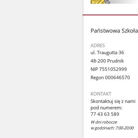
Pokaż
zdjęcie
1
z
stopka
Państwowa Szkoła
galerii.
ADRES
ul. Traugutta 36
48-200 Prudnik
NIP 7551052999
Regon 000646570
KONTAKT
Skontaktuj się z nami
pod numerem:
77 43 63 589
W dni robocze
w godzinach: 7:00-20:00