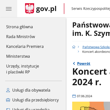
gov.pl
gov.pl
Serwis Rzeczypospolitej
Państwowa
gov.pl
Strona główna
im. K. Sz
Rada Ministrów
Kancelaria Premiera
Państwowa Szkoła 
Koncert akordeono
Ministerstwa
Powrót
Urzędy, instytucje
Koncert
i placówki RP
2024 r.
Usługi dla obywatela
07.06.2024
Usługi dla przedsiębiorcy
Usługi dla urzędnika