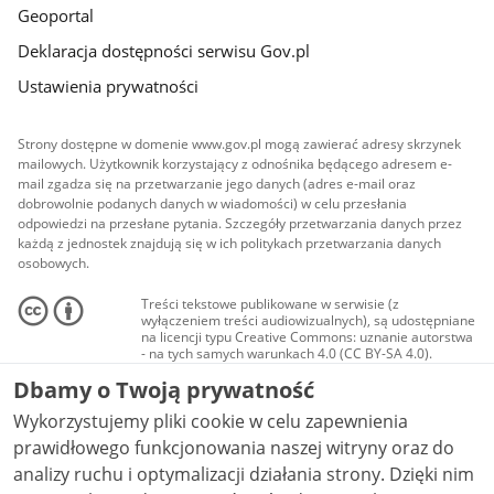
Geoportal
Deklaracja dostępności serwisu Gov.pl
Ustawienia prywatności
Strony dostępne w domenie www.gov.pl mogą zawierać adresy skrzynek
mailowych. Użytkownik korzystający z odnośnika będącego adresem e-
mail zgadza się na przetwarzanie jego danych (adres e-mail oraz
dobrowolnie podanych danych w wiadomości) w celu przesłania
odpowiedzi na przesłane pytania. Szczegóły przetwarzania danych przez
każdą z jednostek znajdują się w ich politykach przetwarzania danych
osobowych.
Treści tekstowe publikowane w serwisie (z
wyłączeniem treści audiowizualnych), są udostępniane
na licencji typu Creative Commons: uznanie autorstwa
- na tych samych warunkach 4.0 (CC BY-SA 4.0).
Materiały audiowizualne, w tym zdjęcia, materiały
Dbamy o Twoją prywatność
audio i wideo, są udostępniane na licencji typu
Creative Commons: uznanie autorstwa użycie
Wykorzystujemy pliki cookie w celu zapewnienia
niekomercyjne - bez utworów zależnych 4.0 (CC BY-
NC-ND 4.0), o ile nie jest to stwierdzone inaczej.
prawidłowego funkcjonowania naszej witryny oraz do
analizy ruchu i optymalizacji działania strony. Dzięki nim