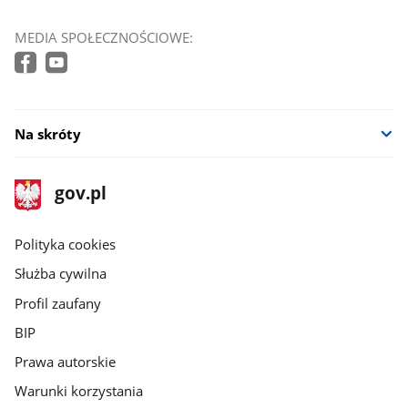
MEDIA SPOŁECZNOŚCIOWE:
Na skróty
stopka
Strona
gov.pl
gov.pl
główna
gov.pl
Polityka cookies
Służba cywilna
Profil zaufany
BIP
Prawa autorskie
Warunki korzystania