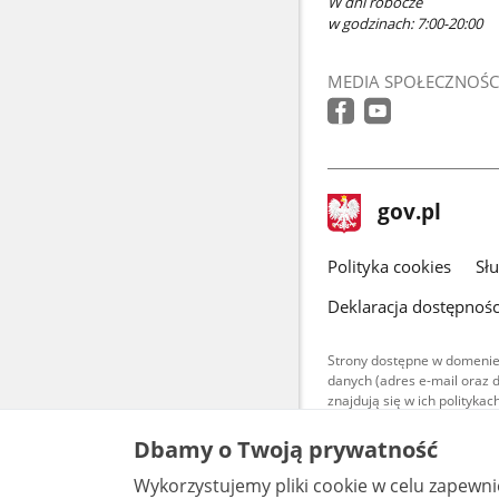
W dni robocze
w godzinach: 7:00-20:00
MEDIA SPOŁECZNOŚC
stopka
Strona
gov.pl
gov.pl
główna
gov.pl
Polityka cookies
Sł
Deklaracja dostępnośc
Strony dostępne w domenie
danych (adres e-mail oraz 
znajdują się w ich polityk
Treści teksto
Dbamy o Twoją prywatność
udostępniane
warunkach 4.0
Wykorzystujemy pliki cookie w celu zapewn
są udostępni