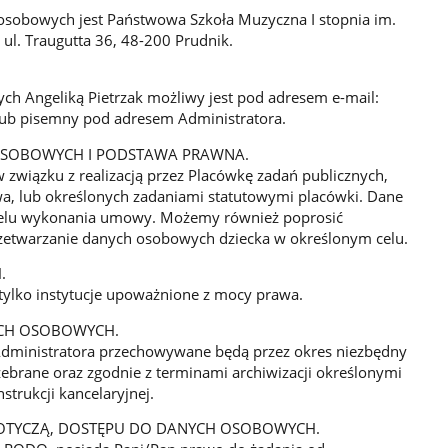
osobowych jest Państwowa Szkoła Muzyczna I stopnia im.
ul. Traugutta 36, 48-200 Prudnik.
ch Angeliką Pietrzak możliwy jest pod adresem e-mail:
 lub pisemny pod adresem Administratora.
 OSOBOWYCH I PODSTAWA PRAWNA.
związku z realizacją przez Placówkę zadań publicznych,
wa, lub określonych zadaniami statutowymi placówki. Dane
celu wykonania umowy. Możemy również poprosić
zetwarzanie danych osobowych dziecka w określonym celu.
.
ylko instytucje upoważnione z mocy prawa.
YCH OSOBOWYCH.
dministratora przechowywane będą przez okres niezbędny
y zebrane oraz zgodnie z terminami archiwizacji określonymi
trukcji kancelaryjnej.
DOTYCZĄ, DOSTĘPU DO DANYCH OSOBOWYCH.