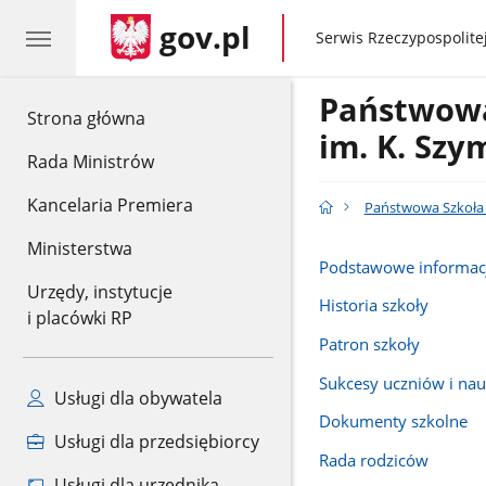
gov.pl
gov.pl
Serwis Rzeczypospolitej
Państwowa
gov.pl
Strona główna
im. K. Sz
Rada Ministrów
Kancelaria Premiera
Państwowa Szkoła 
Ministerstwa
Podstawowe informac
Urzędy, instytucje
Historia szkoły
i placówki RP
Patron szkoły
Sukcesy uczniów i nauc
Usługi dla obywatela
Dokumenty szkolne
Usługi dla przedsiębiorcy
Rada rodziców
Usługi dla urzędnika