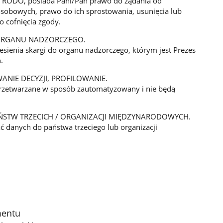
i RODO, posiada Pani/Pan prawo do żądania od
osobowych, prawo do ich sprostowania, usunięcia lub
o cofnięcia zgody.
 ORGANU NADZORCZEGO.
sienia skargi do organu nadzorczego, którym jest Prezes
.
IE DECYZJI, PROFILOWANIE.
rzetwarzane w sposób zautomatyzowany i nie będą
ŃSTW TRZECICH / ORGANIZACJI MIĘDZYNARODOWYCH.
ć danych do państwa trzeciego lub organizacji
mentu