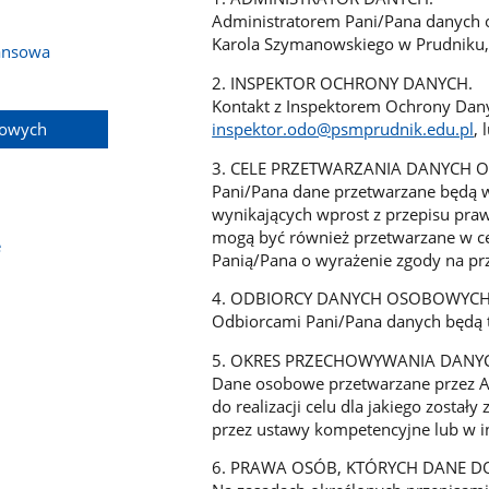
Administratorem Pani/Pana danych 
Karola Szymanowskiego w Prudniku, 
ansowa
2. INSPEKTOR OCHRONY DANYCH.
Kontakt z Inspektorem Ochrony Dany
bowych
inspektor.odo@psmprudnik.edu.pl
,
3. CELE PRZETWARZANIA DANYCH
Pani/Pana dane przetwarzane będą w 
wynikających wprost z przepisu pra
mogą być również przetwarzane w 
e
Panią/Pana o wyrażenie zgody na pr
4. ODBIORCY DANYCH OSOBOWYCH
Odbiorcami Pani/Pana danych będą t
5. OKRES PRZECHOWYWANIA DAN
Dane osobowe przetwarzane przez A
do realizacji celu dla jakiego został
przez ustawy kompetencyjne lub w ins
6. PRAWA OSÓB, KTÓRYCH DANE 