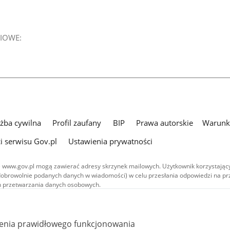
IOWE:
użba cywilna
Profil zaufany
BIP
Prawa autorskie
Warunki
i serwisu Gov.pl
Ustawienia prywatności
 www.gov.pl mogą zawierać adresy skrzynek mailowych. Użytkownik korzystający
dobrowolnie podanych danych w wiadomości) w celu przesłania odpowiedzi na prz
ach przetwarzania danych osobowych.
we publikowane w serwisie (z wyłączeniem treści audiowizualnych), są
 na licencji typu Creative Commons: uznanie autorstwa - na tych samych
 (CC BY-SA 4.0). Materiały audiowizualne, w tym zdjęcia, materiały audio i wideo
ienia prawidłowego funkcjonowania
ane na licencji typu Creative Commons: uznanie autorstwa użycie niekomercyjne 