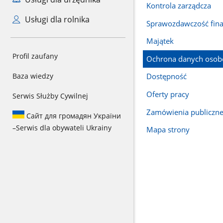
Kontrola zarządcza
Usługi dla rolnika
Sprawozdawczość fin
Majątek
Profil zaufany
Ochrona danych oso
Baza wiedzy
Dostępność
Oferty pracy
Serwis Służby Cywilnej
Zamówienia publiczn
Сайт для громадян України
–
Serwis dla obywateli Ukrainy
Mapa strony