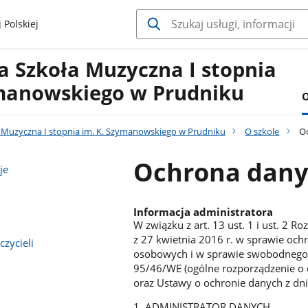
 Polskiej
 Szkoła Muzyczna I stopnia
ymanowskiego w Prudniku
O
Muzyczna I stopnia im. K. Szymanowskiego w Prudniku
O szkole
Oc
Ochrona dany
je
Informacja administratora
W związku z art. 13 ust. 1 i ust. 2 
z 27 kwietnia 2016 r. w sprawie oc
zycieli
osobowych i w sprawie swobodnego 
95/46/WE (ogólne rozporządzenie o oc
oraz Ustawy o ochronie danych z dni
1. ADMINISTRATOR DANYCH.