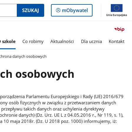
Logowanie
SZUKAJ
mObywatel
do
panelu
 szkole
Co robimy
Aktualności
Dla ucznia
Kontakt
hrona danych osobowych
ch osobowych
Rozporządzenia Parlamentu Europejskiego i Rady (UE) 2016/679
hrony osób fizycznych w związku z przetwarzaniem danych
przepływu takich danych oraz uchylenia dyrektywy
hronie danych) (Dz. Urz. UE L z 04.05.2016 r., Nr 119, s. 1),
a 10 maja 2018r. (Dz. U 2018 poz. 1000) informujemy, iż: