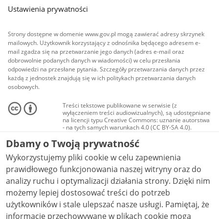
Ustawienia prywatności
Strony dostępne w domenie www.gov.pl mogą zawierać adresy skrzynek
mailowych. Użytkownik korzystający z odnośnika będącego adresem e-
mail zgadza się na przetwarzanie jego danych (adres e-mail oraz
dobrowolnie podanych danych w wiadomości) w celu przesłania
odpowiedzi na przesłane pytania. Szczegóły przetwarzania danych przez
każdą z jednostek znajdują się w ich politykach przetwarzania danych
osobowych.
Treści tekstowe publikowane w serwisie (z
wyłączeniem treści audiowizualnych), są udostępniane
na licencji typu Creative Commons: uznanie autorstwa
- na tych samych warunkach 4.0 (CC BY-SA 4.0).
Materiały audiowizualne, w tym zdjęcia, materiały
Dbamy o Twoją prywatność
audio i wideo, są udostępniane na licencji typu
Creative Commons: uznanie autorstwa użycie
Wykorzystujemy pliki cookie w celu zapewnienia
niekomercyjne - bez utworów zależnych 4.0 (CC BY-
NC-ND 4.0), o ile nie jest to stwierdzone inaczej.
prawidłowego funkcjonowania naszej witryny oraz do
analizy ruchu i optymalizacji działania strony. Dzięki nim
możemy lepiej dostosować treści do potrzeb
użytkowników i stale ulepszać nasze usługi. Pamiętaj, że
informacje przechowywane w plikach cookie mogą