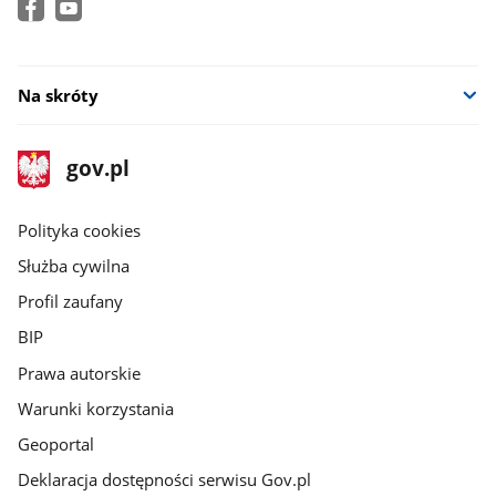
Na skróty
stopka
Strona
gov.pl
gov.pl
główna
gov.pl
Polityka cookies
Służba cywilna
Profil zaufany
BIP
Prawa autorskie
Warunki korzystania
Geoportal
Deklaracja dostępności serwisu Gov.pl