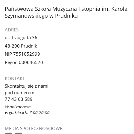
z
stopka
Państwowa Szkoła Muzyczna I stopnia im. Karola
galerii.
Szymanowskiego w Prudniku
ADRES
ul. Traugutta 36
48-200 Prudnik
NIP 7551052999
Regon 000646570
KONTAKT
Skontaktuj się z nami
pod numerem:
77 43 63 589
W dni robocze
w godzinach: 7:00-20:00
MEDIA SPOŁECZNOŚCIOWE: