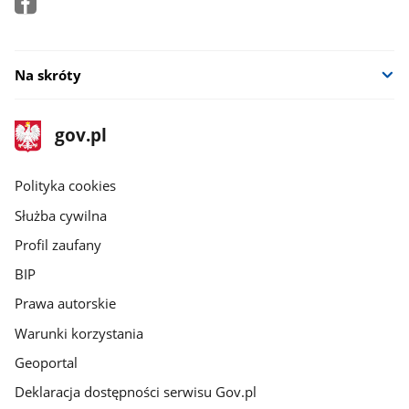
Na skróty
stopka
Strona
gov.pl
gov.pl
główna
gov.pl
Polityka cookies
Służba cywilna
Profil zaufany
BIP
Prawa autorskie
Warunki korzystania
Geoportal
Deklaracja dostępności serwisu Gov.pl