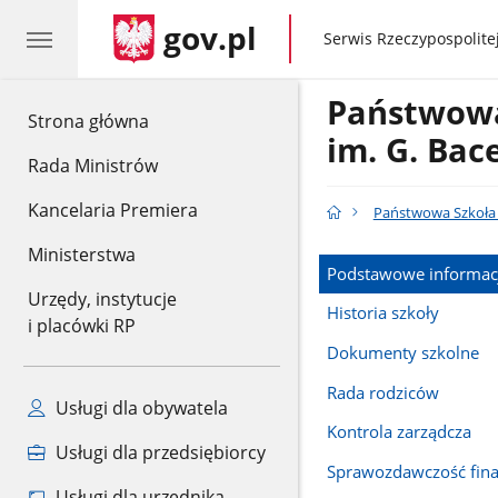
gov.pl
gov.pl
Serwis Rzeczypospolitej
Państwowa
gov.pl
Strona główna
im. G. Ba
Rada Ministrów
Kancelaria Premiera
Państwowa Szkoła 
Ministerstwa
Podstawowe informac
Urzędy, instytucje
Historia szkoły
i placówki RP
Dokumenty szkolne
Rada rodziców
Usługi dla obywatela
Kontrola zarządcza
Usługi dla przedsiębiorcy
Sprawozdawczość fin
Usługi dla urzędnika