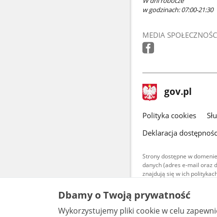
W dni robocze
w godzinach: 07:00-21:30
MEDIA SPOŁECZNOŚC
stopka
Strona
gov.pl
gov.pl
główna
gov.pl
Polityka cookies
Sł
Deklaracja dostępnośc
Strony dostępne w domenie
danych (adres e-mail oraz 
znajdują się w ich polityk
Treści teksto
Dbamy o Twoją prywatność
udostępniane
warunkach 4.0
Wykorzystujemy pliki cookie w celu zapewn
są udostępni