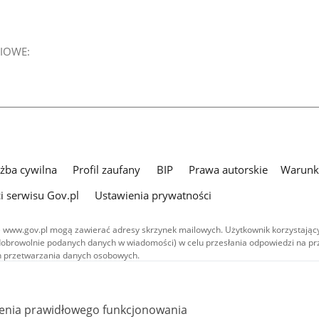
IOWE:
użba cywilna
Profil zaufany
BIP
Prawa autorskie
Warunki
i serwisu Gov.pl
Ustawienia prywatności
 www.gov.pl mogą zawierać adresy skrzynek mailowych. Użytkownik korzystający
dobrowolnie podanych danych w wiadomości) w celu przesłania odpowiedzi na prz
ach przetwarzania danych osobowych.
we publikowane w serwisie (z wyłączeniem treści audiowizualnych), są
 na licencji typu Creative Commons: uznanie autorstwa - na tych samych
 (CC BY-SA 4.0). Materiały audiowizualne, w tym zdjęcia, materiały audio i wideo
ienia prawidłowego funkcjonowania
ane na licencji typu Creative Commons: uznanie autorstwa użycie niekomercyjne 