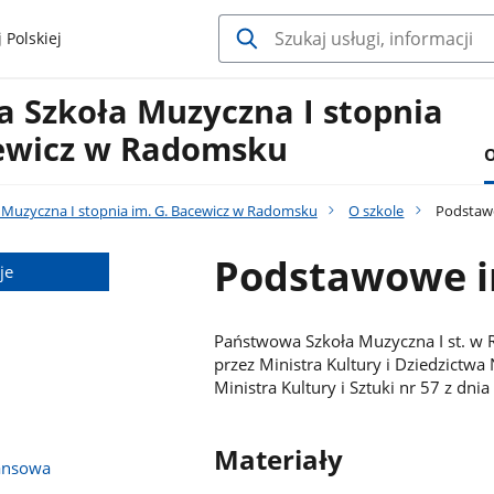
 Polskiej
 Szkoła Muzyczna I stopnia
cewicz w Radomsku
O
Muzyczna I stopnia im. G. Bacewicz w Radomsku
O szkole
Podstawo
Podstawowe i
je
Państwowa Szkoła Muzyczna I st. w 
przez Ministra Kultury i Dziedzict
Ministra Kultury i Sztuki nr 57 z dni
Materiały
ansowa