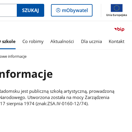
Logowanie
SZUKAJ
mObywatel
do
panelu
 szkole
Co robimy
Aktualności
Dla ucznia
Kontakt
we informacje
nformacje
Radomsku jest publiczną szkołą artystyczną, prowadzoną
wa Narodowego. Utworzona została na mocy Zarządzenia
a 17 sierpnia 1974 (znak:ZSA.IV-0160-12/74).