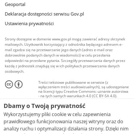
Geoportal
Deklaracja dostępności serwisu Gov.pl
Ustawienia prywatności
Strony dostępne w domenie www.gov.pl mogą zawierać adresy skrzynek
mailowych. Użytkownik korzystający z odnośnika będącego adresem e-
mail zgadza się na przetwarzanie jego danych (adres e-mail oraz
dobrowolnie podanych danych w wiadomości) w celu przesłania
odpowiedzi na przesłane pytania. Szczegóły przetwarzania danych przez
każdą z jednostek znajdują się w ich politykach przetwarzania danych
osobowych.
Treści tekstowe publikowane w serwisie (z
wyłączeniem treści audiowizualnych), są udostępniane
na licencji typu Creative Commons: uznanie autorstwa
- na tych samych warunkach 4.0 (CC BY-SA 4.0).
Materiały audiowizualne, w tym zdjęcia, materiały
Dbamy o Twoją prywatność
audio i wideo, są udostępniane na licencji typu
Creative Commons: uznanie autorstwa użycie
Wykorzystujemy pliki cookie w celu zapewnienia
niekomercyjne - bez utworów zależnych 4.0 (CC BY-
NC-ND 4.0), o ile nie jest to stwierdzone inaczej.
prawidłowego funkcjonowania naszej witryny oraz do
analizy ruchu i optymalizacji działania strony. Dzięki nim