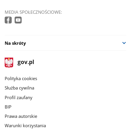
MEDIA SPOŁECZNOŚCIOWE:
Na skróty
stopka
Strona
gov.pl
gov.pl
główna
gov.pl
Polityka cookies
Służba cywilna
Profil zaufany
BIP
Prawa autorskie
Warunki korzystania