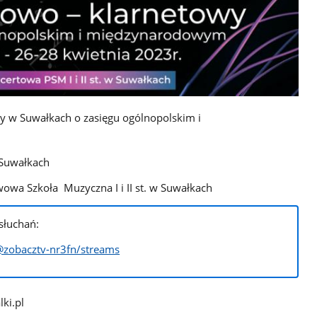
wy w Suwałkach o zasięgu ogólnopolskim i
 Suwałkach
owa Szkoła Muzyczna I i II st. w Suwałkach
słuchań:
zobacztv-nr3fn/streams
ki.pl