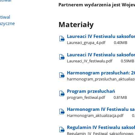
Partnerem wydarzenia jest Woje
tiwal
Materiały
zyczne
Laureaci IV Festiwalu saksof
Laureaci​_grupa​_4.pdf
0.40MB
Laureaci IV Festiwalu saksofon
Laureaci​_IV​_festiwalu.pdf
0.59MB
Harmonogram przesłuchań: 26
harmonogram​_przesluchan​_aktualiazcj
Program przesłuchań
program​_festiwal.pdf
0.81MB
Harmonogram IV Festiwalu sa
Harmonogram​_aktualizacja.pdf
0
Regulamin IV Festiwalu sakso
Regulamin​_IV​_Festiwal​_saksofonowo​_-