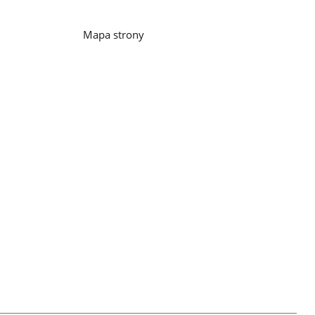
galerii.
galerii.
Mapa strony