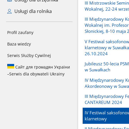
III Mistrzowskie Semi
Wokalnej, 22-24 wrze
Usługi dla rolnika
III Międzynarodowy Ko
Wokalnej im. Profesor
Słonickiej, 8-10 maja 
Profil zaufany
V Festiwal saksofono
Baza wiedzy
klarnetowy w Suwałka
26.10.2024
Serwis Służby Cywilnej
Jubileusz 50-lecia PSM I
Сайт для громадян України
w Suwałkach
–
Serwis dla obywateli Ukrainy
IV Międzynarodowy K
Akordeonowy w Suwa
III Międzynarodowy Fe
CANTAREUM 2024
IV Festiwal saksofon
klarnetowy
II Międzynarodowy Fe