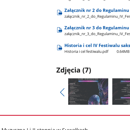
Załącznik nr 2 do Regulaminu
załącznik​_nr​_2​_do​_Regulaminu​_IV​_
Załącznik nr 3 do Regulaminu
załącznik​_nr​_3​_do​_Regulaminu​_IV​_
Historia i cel IV Festiwalu s
Historia i cel festiwalu.pdf
0.64MB
Zdjęcia (7)
Pokaż
poprzednie
Pokaż
Pokaż
zdjęcia
zdjęcie
zdjęcie
1
2
z
z
Muzyczna I i II stopnia w Suwałkach