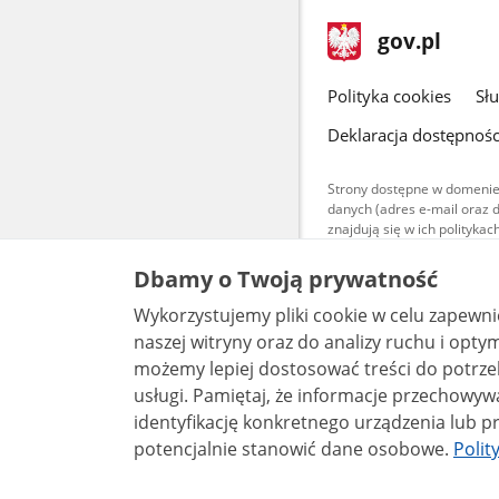
stopka
Strona
gov.pl
gov.pl
główna
gov.pl
Polityka cookies
Sł
Deklaracja dostępnośc
Strony dostępne w domenie
danych (adres e-mail oraz 
znajdują się w ich polityk
Treści teksto
Dbamy o Twoją prywatność
udostępniane
warunkach 4.0
Wykorzystujemy pliki cookie w celu zapewn
są udostępni
bez utworów z
naszej witryny oraz do analizy ruchu i optymalizacj
możemy lepiej dostosować treści do potrzeb
usługi. Pamiętaj, że informacje przechowywane w plikach cookie mogą pozwalać na
identyfikację konkretnego urządzenia lub pr
potencjalnie stanowić dane osobowe.
Polit