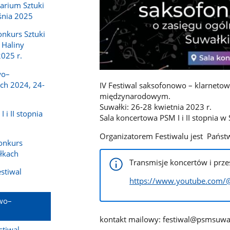
narium Sztuki
śnia 2025
nkurs Sztuki
 Haliny
2025 r.
wo–
ch 2024, 24-
IV Festiwal saksofonowo – klarneto
międzynarodowym.
Suwałki: 26-28 kwietnia 2023 r.
 i II stopnia
Sala koncertowa PSM I i II stopnia w
Organizatorem Festiwalu jest Państw
onkurs
łkach
Transmisje koncertów i prze
stiwal
https://www.youtube.com/@
owo–
kontakt mailowy: festiwal@psmsuwal
stiwal