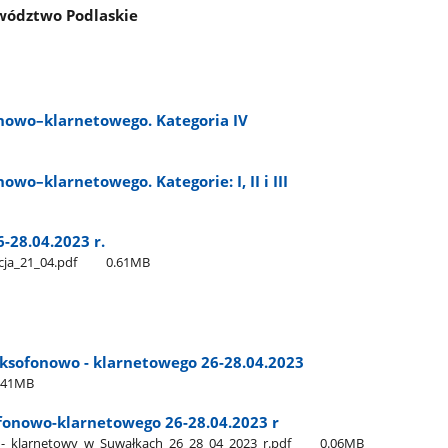
wództwo Podlaskie
onowo–klarnetowego. Kategoria IV
owo–klarnetowego. Kategorie: I, II i III
-28.04.2023 r.
a​_21​_04.pdf
0.61MB
ksofonowo - klarnetowego 26-28.04.2023
.41MB
fonowo-klarnetowego 26-28.04.2023 r
​_klarnetowy​_w​_Suwałkach​_26​_28​_04​_2023​_r.pdf
0.06MB