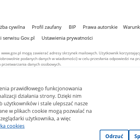
użba cywilna
Profil zaufany
BIP
Prawa autorskie
Warunki
i serwisu Gov.pl
Ustawienia prywatności
 www.gov.pl mogą zawierać adresy skrzynek mailowych. Użytkownik korzystający
dobrowolnie podanych danych w wiadomości) w celu przesłania odpowiedzi na prz
ach przetwarzania danych osobowych.
we publikowane w serwisie (z wyłączeniem treści audiowizualnych), są
 na licencji typu Creative Commons: uznanie autorstwa - na tych samych
 (CC BY-SA 4.0). Materiały audiowizualne, w tym zdjęcia, materiały audio i wideo
ienia prawidłowego funkcjonowania
ane na licencji typu Creative Commons: uznanie autorstwa użycie niekomercyjne 
ależnych 4.0 (CC BY-NC-ND 4.0), o ile nie jest to stwierdzone inaczej.
i działania strony. Dzięki nim
 użytkowników i stale ulepszać nasze
zeglądarki użytkownika, a więc
yka cookies
Odrzuć
Sp