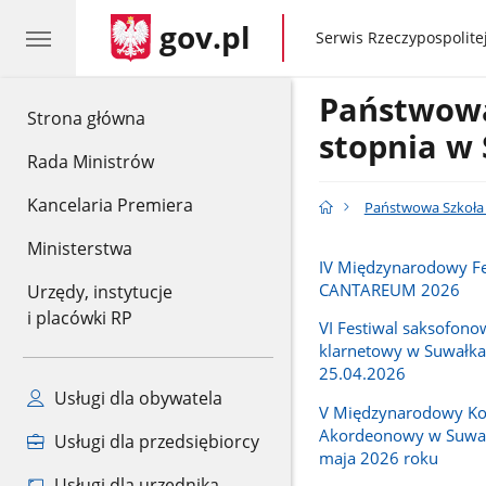
gov.pl
gov.pl
Serwis Rzeczypospolitej
Państwowa 
gov.pl
Strona główna
stopnia w
Rada Ministrów
Kancelaria Premiera
Państwowa Szkoła M
Ministerstwa
IV Międzynarodowy Fe
CANTAREUM 2026
Urzędy, instytucje
i placówki RP
VI Festiwal saksofono
klarnetowy w Suwałka
25.04.2026
Usługi dla obywatela
V Międzynarodowy Ko
Akordeonowy w Suwał
Usługi dla przedsiębiorcy
maja 2026 roku
Usługi dla urzędnika