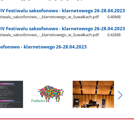
 IV Festiwalu saksofonowo - klarnetowego 26-28.04.2023
Festiwalu​_saksofonowo​_-​_klarnetowego​_w​_Suwałkach.pdf
0.40MB
 IV Festiwalu saksofonowo - klarnetowego 26-28.04.2023
Festiwalu​_saksofonowo​_-​_klarnetowego​_w​_Suwałkach.pdf
0.42MB
aksofonowo - klarnetowego 26-28.04.2023
Pokaż
nestęp
Pokaż
Pokaż
zdjęcia
zdjęcie
zdjęcie
3
4
z
z