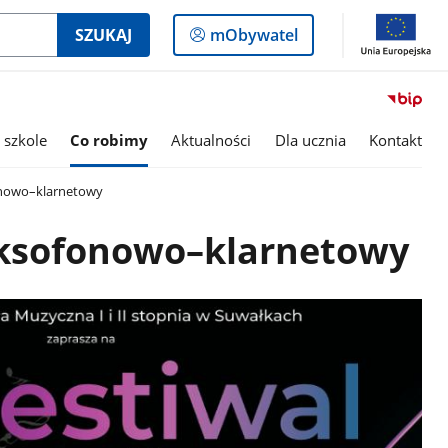
Logowanie
SZUKAJ
mObywatel
do
panelu
 szkole
Co robimy
Aktualności
Dla ucznia
Kontakt
onowo–klarnetowy
aksofonowo–klarnetowy