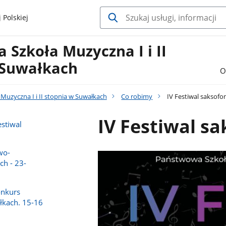
 Polskiej
Szkoła Muzyczna I i II
 Suwałkach
O
uzyczna I i II stopnia w Suwałkach
Co robimy
IV Festiwal saksof
IV Festiwal s
stiwal
wo-
ch - 23-
nkurs
kach. 15-16