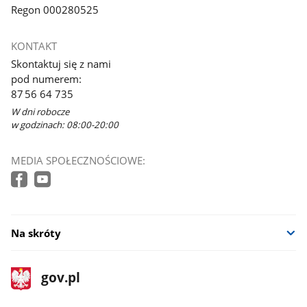
Regon 000280525
KONTAKT
Skontaktuj się z nami
pod numerem:
87 56 64 735
W dni robocze
w godzinach: 08:00-20:00
MEDIA SPOŁECZNOŚCIOWE:
Na skróty
stopka
Strona
gov.pl
gov.pl
główna