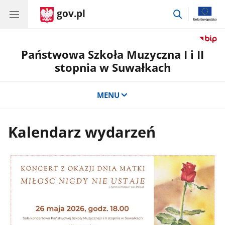
gov.pl
przejdź
do
wyszukiwar
Państwowa Szkoła Muzyczna I i II
stopnia w Suwałkach
MENU
Kalendarz wydarzeń