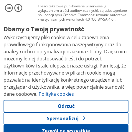
Treści tekstowe publikowane w serwisie (z
wyłączeniem treści audiowizualnych), są udostępniane
na licencji typu Creative Commons: uznanie autorstwa
- na tych samych warunkach 4.0 (CC BY-SA 4.0).
Materiały audiowizualne, w tym zdjęcia, materiały
Dbamy o Twoją prywatność
audio i wideo, są udostępniane na licencji typu
Creative Commons: uznanie autorstwa użycie
Wykorzystujemy pliki cookie w celu zapewnienia
niekomercyjne - bez utworów zależnych 4.0 (CC BY-
NC-ND 4.0), o ile nie jest to stwierdzone inaczej.
prawidłowego funkcjonowania naszej witryny oraz do
analizy ruchu i optymalizacji działania strony. Dzięki nim
możemy lepiej dostosować treści do potrzeb
użytkowników i stale ulepszać nasze usługi. Pamiętaj, że
informacje przechowywane w plikach cookie mogą
pozwalać na identyfikację konkretnego urządzenia lub
przeglądarki użytkownika, a więc potencjalnie stanowić
dane osobowe.
Polityka cookies
Odrzuć
Spersonalizuj
Zezwól na wszystkie