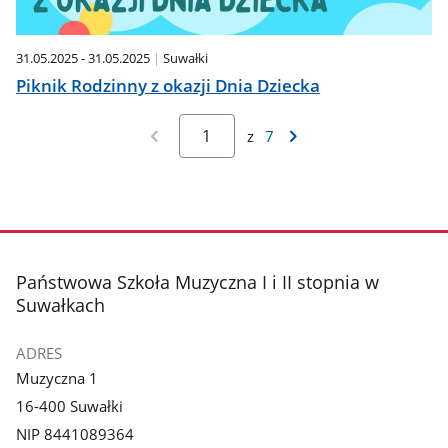
31.05.2025 - 31.05.2025
Suwałki
Piknik Rodzinny z okazji Dnia Dziecka
z
7
stopka
Państwowa Szkoła Muzyczna I i II stopnia w
Suwałkach
ADRES
Muzyczna 1
16-400 Suwałki
NIP 8441089364