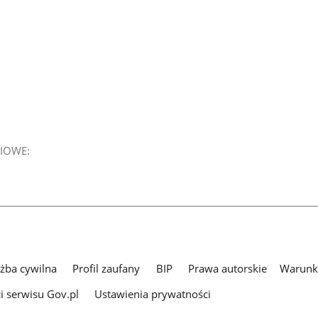
IOWE:
użba cywilna
Profil zaufany
BIP
Prawa autorskie
Warunki
i serwisu Gov.pl
Ustawienia prywatności