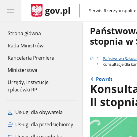
gov.pl
gov.pl
Serwis Rzeczypospolitej
Państwowa 
gov.pl
Strona główna
stopnia w
Rada Ministrów
Kancelaria Premiera
Państwowa Szkoła M
Konsultacje dla ka
Ministerstwa
Powrót
Urzędy, instytucje
Konsult
i placówki RP
II stopni
Usługi dla obywatela
Usługi dla przedsiębiorcy
Usługi dla urzędnika