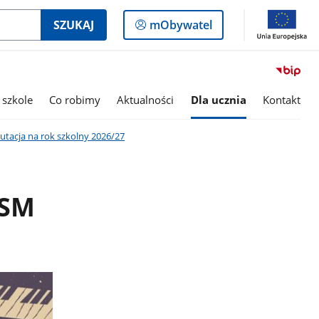
Logowanie
SZUKAJ
mObywatel
do
panelu
 szkole
Co robimy
Aktualności
Dla ucznia
Kontakt
utacja na rok szkolny 2026/27
PSM