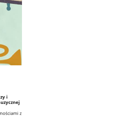
zy i
muzycznej
omościami z