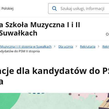
 Polskiej
Szkoła Muzyczna I i II
 Suwałkach
O
uzyczna I i II stopnia w Suwałkach
Dla ucznia
Rekrutacja
Rekr
ndydatów do PSM II stopnia
acje dla kandydatów do 
a