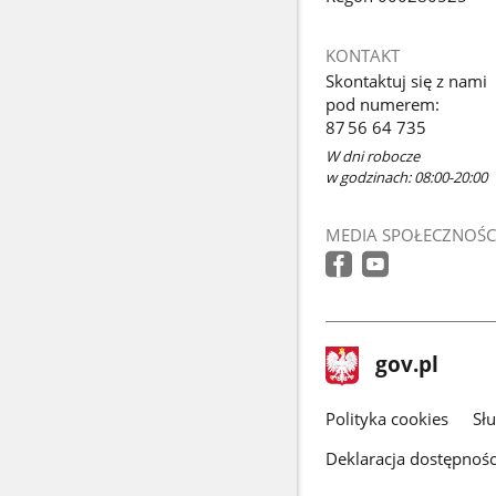
KONTAKT
Skontaktuj się z nami
pod numerem:
87 56 64 735
W dni robocze
w godzinach: 08:00-20:00
MEDIA SPOŁECZNOŚC
stopka
Strona
gov.pl
gov.pl
główna
gov.pl
Polityka cookies
Sł
Deklaracja dostępnośc