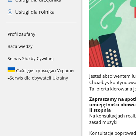
Usługi dla rolnika
Profil zaufany
Baza wiedzy
Serwis Służby Cywilnej
Сайт для громадян України
Jesteś absolwentem lu
–
Serwis dla obywateli Ukrainy
Chciałbyś kontynuować
Ta oferta kierowana je
Zapraszamy na spotk
umiejętności obowią
II stopnia
Na konsultacjach real
zasad muzyki
Konsultacje poprowadz