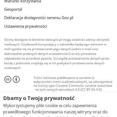
Warunki korzystania
Geoportal
Deklaracja dostępności serwisu Gov.pl
Ustawienia prywatności
Strony dostępne w domenie www.gov.pl mogą zawierać adresy skrzynek
mailowych. Użytkownik korzystający z odnośnika będącego adresem e-
mail zgadza się na przetwarzanie jego danych (adres e-mail oraz
dobrowolnie podanych danych w wiadomości) w celu przesłania
odpowiedzi na przesłane pytania. Szczegóły przetwarzania danych przez
każdą z jednostek znajdują się w ich politykach przetwarzania danych
osobowych.
Treści tekstowe publikowane w serwisie (z
wyłączeniem treści audiowizualnych), są udostępniane
na licencji typu Creative Commons: uznanie autorstwa
- na tych samych warunkach 4.0 (CC BY-SA 4.0).
Materiały audiowizualne, w tym zdjęcia, materiały
Dbamy o Twoją prywatność
audio i wideo, są udostępniane na licencji typu
Creative Commons: uznanie autorstwa użycie
Wykorzystujemy pliki cookie w celu zapewnienia
niekomercyjne - bez utworów zależnych 4.0 (CC BY-
NC-ND 4.0), o ile nie jest to stwierdzone inaczej.
prawidłowego funkcjonowania naszej witryny oraz do