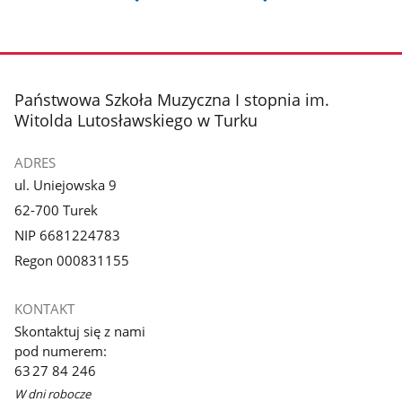
stopka
Państwowa Szkoła Muzyczna I stopnia im.
Witolda Lutosławskiego w Turku
ADRES
ul. Uniejowska 9
62-700 Turek
NIP 6681224783
Regon 000831155
KONTAKT
Skontaktuj się z nami
pod numerem:
63 27 84 246
W dni robocze