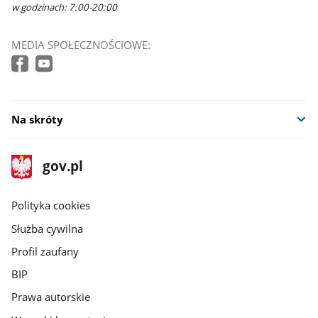
w godzinach: 7:00-20:00
MEDIA SPOŁECZNOŚCIOWE:
Na skróty
stopka
Strona
gov.pl
gov.pl
główna
gov.pl
Polityka cookies
Służba cywilna
Profil zaufany
BIP
Prawa autorskie