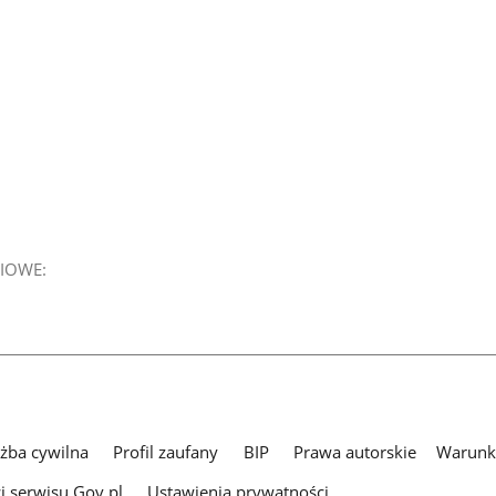
IOWE:
użba cywilna
Profil zaufany
BIP
Prawa autorskie
Warunki
i serwisu Gov.pl
Ustawienia prywatności