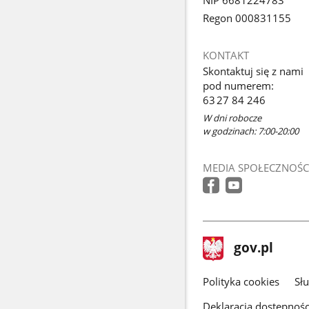
Regon 000831155
KONTAKT
Skontaktuj się z nami
pod numerem:
63 27 84 246
W dni robocze
w godzinach: 7:00-20:00
MEDIA SPOŁECZNOŚC
stopka
Strona
gov.pl
gov.pl
główna
gov.pl
Polityka cookies
Sł
Deklaracja dostępnośc