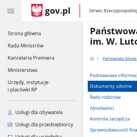
gov.pl
gov.pl
Serwis Rzeczypospolitej
Państwowa
gov.pl
Strona główna
im. W. Lu
Rada Ministrów
Kancelaria Premiera
Państwowa Szkoła 
Ministerstwa
Podstawowe informac
Urzędy, instytucje
Dokumenty szkolne
i placówki RP
Rada rodziców
Absolwenci
Usługi dla obywatela
Kontrola zarządcza
Usługi dla przedsiębiorcy
Sprawozdawczość fin
Usługi dla urzędnika