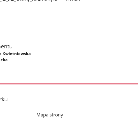
mentu
yta Kwietniewska
icka
rku
Mapa strony