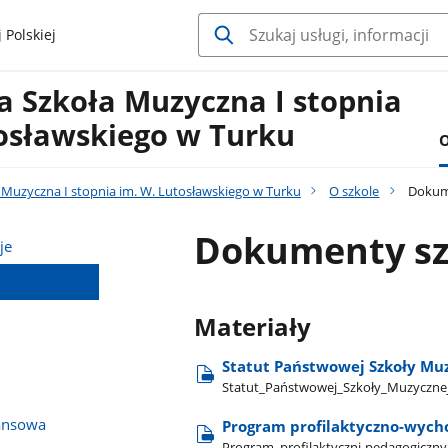
 Polskiej
 Szkoła Muzyczna I stopnia
tosławskiego w Turku
O
Muzyczna I stopnia im. W. Lutosławskiego w Turku
O szkole
Dokum
Dokumenty sz
je
Materiały
Statut Państwowej Szkoły Muz
Statut​_Państwowej​_Szkoły​_Muzycznej​
ansowa
Program profilaktyczno-wych
Program​_profilaktyczni-pedagogiczny​