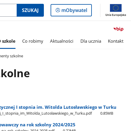
Logowanie
SZUKAJ
mObywatel
do
panelu
 szkole
Co robimy
Aktualności
Dla ucznia
Kontakt
enty szkolne
kolne
ycznej I stopnia im. Witolda Lutosławskiego w Turku
_I​_stopnia​_im​_Witolda​_Lutosławskiego​_w​_Turku.pdf
0.85MB
owawczy na rok szkolny 2024/2025
_na​_rok​_szkolny​_2024-2025.pdf
0.72MB