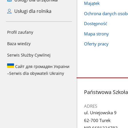
Majątek
Usługi dla rolnika
Ochrona danych oso
Dostępność
Profil zaufany
Mapa strony
Baza wiedzy
Oferty pracy
Serwis Służby Cywilnej
Сайт для громадян України
–
Serwis dla obywateli Ukrainy
stopka
Państwowa Szkoła 
ADRES
ul. Uniejowska 9
62-700 Turek
NIP 6681224783