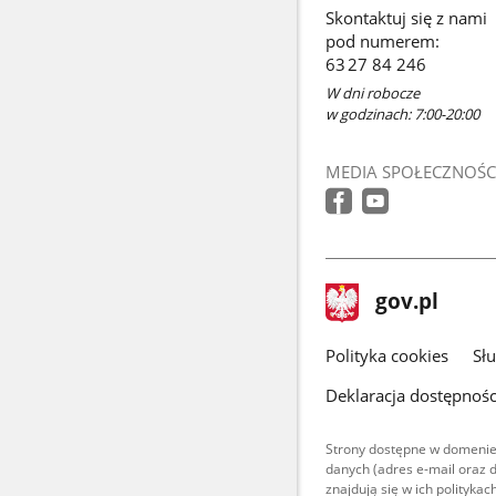
Skontaktuj się z nami
pod numerem:
63 27 84 246
W dni robocze
w godzinach: 7:00-20:00
MEDIA SPOŁECZNOŚC
stopka
Strona
gov.pl
gov.pl
główna
gov.pl
Polityka cookies
Sł
Deklaracja dostępnośc
Strony dostępne w domenie
danych (adres e-mail oraz 
znajdują się w ich polityk