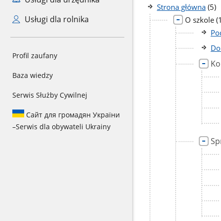
licz
Strona główna
(5)
pod
Usługi dla rolnika
l
O szkole
(
p
Po
Do
Profil zaufany
Ko
Baza wiedzy
Serwis Służby Cywilnej
Сайт для громадян України
–
Serwis dla obywateli Ukrainy
Sp