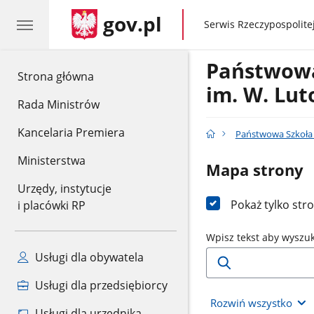
gov.pl
gov.pl
Serwis Rzeczypospolitej
Państwowa
gov.pl
Strona główna
im. W. Lu
Rada Ministrów
Kancelaria Premiera
Państwowa Szkoła 
Ministerstwa
Mapa strony
Urzędy, instytucje
Pokaż tylko str
i placówki RP
Wpisz tekst aby wyszu
Usługi dla obywatela
Usługi dla przedsiębiorcy
Rozwiń wszystko
Usługi dla urzędnika