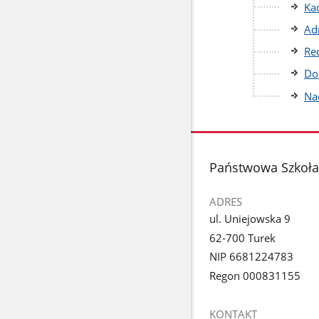
Ka
Ad
Re
Do
Na
stopka
Państwowa Szkoła 
ADRES
ul. Uniejowska 9
62-700 Turek
NIP 6681224783
Regon 000831155
KONTAKT