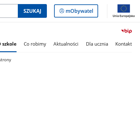
Logowanie
SZUKAJ
mObywatel
do
panelu
 szkole
Co robimy
Aktualności
Dla ucznia
Kontakt
strony