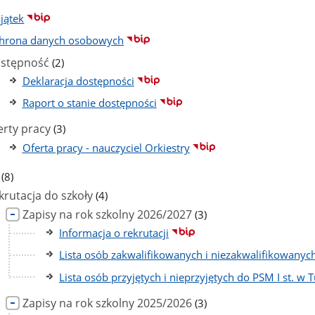
jątek
hrona danych osobowych
liczba
stępność
(2)
podstron
Deklaracja dostępności
Raport o stanie dostępności
liczba
erty pracy
(3)
podstron
Oferta pracy - nauczyciel Orkiestry
liczba
(8)
podstron
liczba
krutacja do szkoły
(4)
podstron
liczba
Zapisy na rok szkolny 2026/2027
(3)
podstron
Informacja o rekrutacji
Lista osób zakwalifikowanych i niezakwalifikowanych
Lista osób przyjętych i nieprzyjętych do PSM I st. w 
liczba
Zapisy na rok szkolny 2025/2026
(3)