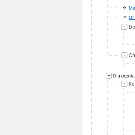
Ma
Oc
Do
Of
Dla ucznia
Re