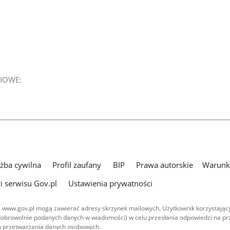
IOWE:
użba cywilna
Profil zaufany
BIP
Prawa autorskie
Warunki
i serwisu Gov.pl
Ustawienia prywatności
 www.gov.pl mogą zawierać adresy skrzynek mailowych. Użytkownik korzystający
dobrowolnie podanych danych w wiadomości) w celu przesłania odpowiedzi na prz
ach przetwarzania danych osobowych.