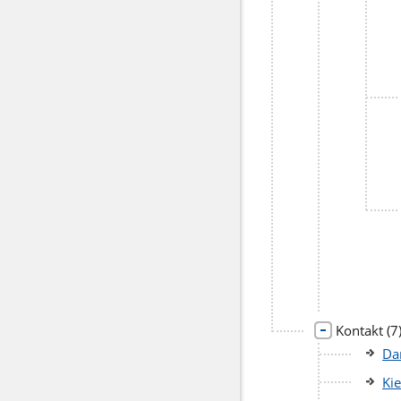
li
Kontakt
(7
po
Da
Ki