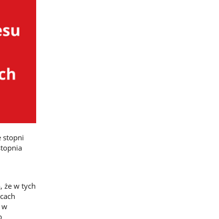
 stopni
stopnia
 że w tych
scach
o w
b