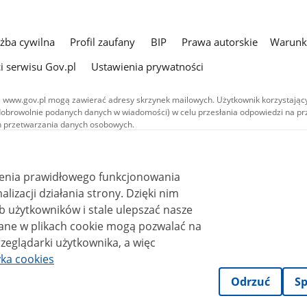
użba cywilna
Profil zaufany
BIP
Prawa autorskie
Warunki
i serwisu Gov.pl
Ustawienia prywatności
 www.gov.pl mogą zawierać adresy skrzynek mailowych. Użytkownik korzystający
dobrowolnie podanych danych w wiadomości) w celu przesłania odpowiedzi na prz
ach przetwarzania danych osobowych.
we publikowane w serwisie (z wyłączeniem treści audiowizualnych), są
 na licencji typu Creative Commons: uznanie autorstwa - na tych samych
 (CC BY-SA 4.0). Materiały audiowizualne, w tym zdjęcia, materiały audio i wideo
ienia prawidłowego funkcjonowania
ane na licencji typu Creative Commons: uznanie autorstwa użycie niekomercyjne 
ależnych 4.0 (CC BY-NC-ND 4.0), o ile nie jest to stwierdzone inaczej.
i działania strony. Dzięki nim
 użytkowników i stale ulepszać nasze
zeglądarki użytkownika, a więc
yka cookies
Odrzuć
Sp