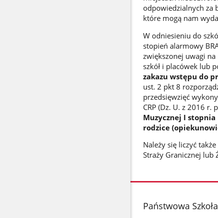
odpowiedzialnych za b
które mogą nam wydać
W odniesieniu do szkó
stopień alarmowy BRAV
zwiększonej uwagi na
szkół i placówek lub 
zakazu wstępu do pr
ust. 2 pkt 8 rozporząd
przedsięwzięć wykony
CRP (Dz. U. z 2016 r. 
Muzycznej I stopnia
rodzice (opiekunowi
Należy się liczyć tak
Straży Granicznej lub
stopka
Państwowa Szkoła 