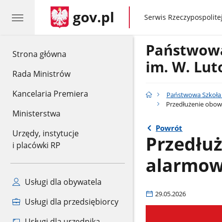
gov.pl
gov.pl
Serwis Rzeczypospolitej
Państwowa
gov.pl
Strona główna
im. W. Lu
Rada Ministrów
Kancelaria Premiera
Państwowa Szkoła 
Przedłużenie obowi
Ministerstwa
Powrót
Urzędy, instytucje
Przedłu
i placówki RP
alarmowy
Usługi dla obywatela
29.05.2026
Usługi dla przedsiębiorcy
Usługi dla urzędnika