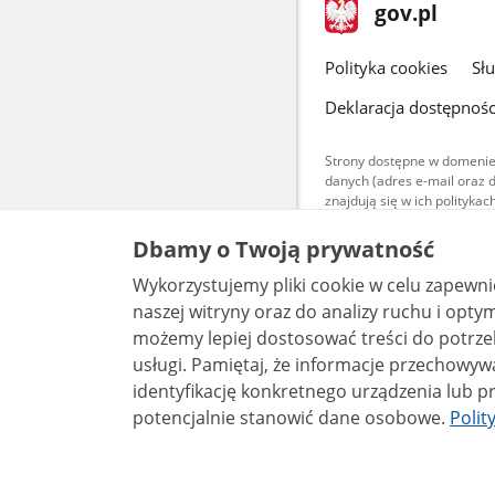
stopka
Strona
gov.pl
gov.pl
główna
gov.pl
Polityka cookies
Sł
Deklaracja dostępnośc
Strony dostępne w domenie
danych (adres e-mail oraz 
znajdują się w ich polityk
Treści teksto
Dbamy o Twoją prywatność
udostępniane
warunkach 4.0
Wykorzystujemy pliki cookie w celu zapewn
są udostępni
bez utworów z
naszej witryny oraz do analizy ruchu i optymalizacj
możemy lepiej dostosować treści do potrzeb
usługi. Pamiętaj, że informacje przechowywane w plikach cookie mogą pozwalać na
identyfikację konkretnego urządzenia lub pr
potencjalnie stanowić dane osobowe.
Polit