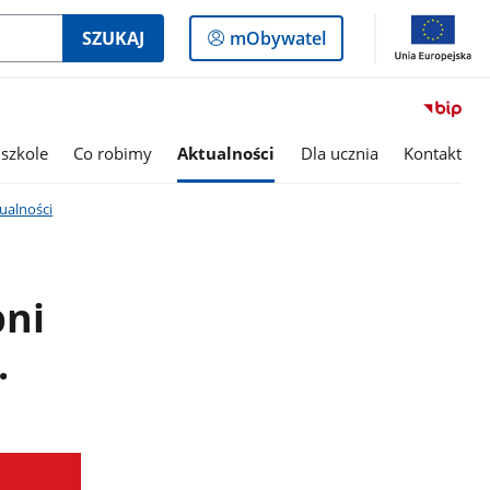
Logowanie
SZUKAJ
mObywatel
do
panelu
szkole
Co robimy
Aktualności
Dla ucznia
Kontakt
ualności
pni
.