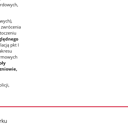
ardowych,
owych),
i zwrócenia
toczeniu
ględnego
lacją pkt I
akresu
larmowych
oły
zniowie,
icji,
rku