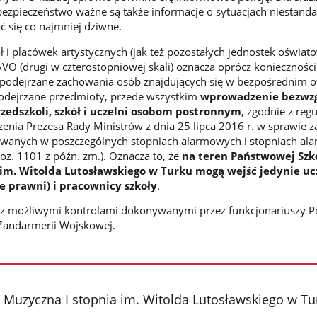
ezpieczeństwo ważne są także informacje o sytuacjach niestand
 się co najmniej dziwne.
ł i placówek artystycznych (jak też pozostałych jednostek oświat
O (drugi w czterostopniowej skali) oznacza oprócz koniecznośc
 podejrzane zachowania osób znajdujących się w bezpośrednim o
podejrzane przedmioty, przede wszystkim
wprowadzenie bezwz
zedszkoli, szkół i uczelni osobom postronnym
, zgodnie z regu
zenia Prezesa Rady Ministrów z dnia 25 lipca 2016 r. w sprawie z
wanych w poszczególnych stopniach alarmowych i stopniach a
poz. 1101 z późn. zm.). Oznacza to, że
na teren Państwowej Szk
 im. Witolda Lutosławskiego w Turku mogą wejść jedynie uc
e prawni) i pracownicy szkoły
.
że z możliwymi kontrolami dokonywanymi przez funkcjonariuszy Pol
 Żandarmerii Wojskowej.
Muzyczna I stopnia im. Witolda Lutosławskiego w Tu