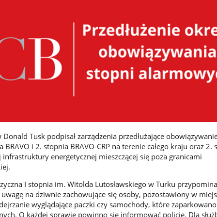
 Donald Tusk podpisał zarządzenia przedłużające obowiązywanie
a BRAVO i 2. stopnia BRAVO-CRP na terenie całego kraju oraz 2. 
infrastruktury energetycznej mieszczącej się poza granicami
iej.
yczna I stopnia im. Witolda Lutosławskiego w Turku przypomina,
ć uwagę na dziwnie zachowujące się osoby, pozostawiony w miej
odejrzanie wyglądające paczki czy samochody, które zaparkowan
ych. O każdej sprawie powinno się informować policję. Dla służ