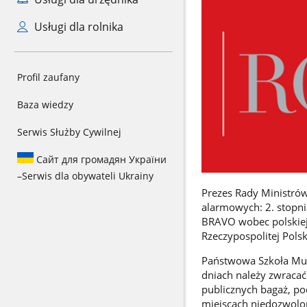
Usługi dla rolnika
Profil zaufany
Baza wiedzy
Serwis Służby Cywilnej
Сайт для громадян України
–
Serwis dla obywateli Ukrainy
Prezes Rady Ministrów
alarmowych: 2. stopni
BRAVO wobec polskiej 
Rzeczypospolitej Polsk
Państwowa Szkoła Muz
dniach należy zwraca
publicznych bagaż, p
miejscach niedozwolon