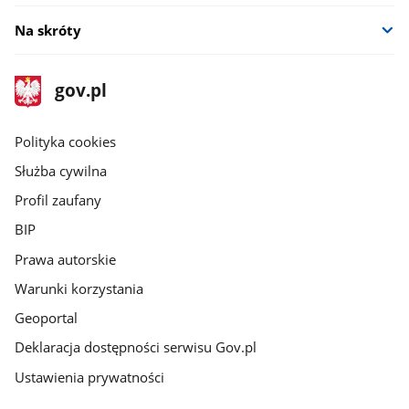
Na skróty
stopka
Strona
gov.pl
gov.pl
główna
gov.pl
Polityka cookies
Służba cywilna
Profil zaufany
BIP
Prawa autorskie
Warunki korzystania
Geoportal
Deklaracja dostępności serwisu Gov.pl
Ustawienia prywatności