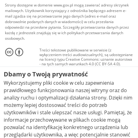
Strony dostępne w domenie www.gov.pl mogą zawierać adresy skrzynek
mailowych. Użytkownik korzystający z odnośnika będącego adresem e-
mail zgadza się na przetwarzanie jego danych (adres e-mail oraz
dobrowolnie podanych danych w wiadomości) w celu przesłania
odpowiedzi na przesłane pytania. Szczegóły przetwarzania danych przez
każdą z jednostek znajdują się w ich politykach przetwarzania danych
osobowych.
Treści tekstowe publikowane w serwisie (z
wyłączeniem treści audiowizualnych), są udostępniane
na licencji typu Creative Commons: uznanie autorstwa
- na tych samych warunkach 4.0 (CC BY-SA 4.0).
Materiały audiowizualne, w tym zdjęcia, materiały
Dbamy o Twoją prywatność
audio i wideo, są udostępniane na licencji typu
Creative Commons: uznanie autorstwa użycie
Wykorzystujemy pliki cookie w celu zapewnienia
niekomercyjne - bez utworów zależnych 4.0 (CC BY-
NC-ND 4.0), o ile nie jest to stwierdzone inaczej.
prawidłowego funkcjonowania naszej witryny oraz do
analizy ruchu i optymalizacji działania strony. Dzięki nim
możemy lepiej dostosować treści do potrzeb
użytkowników i stale ulepszać nasze usługi. Pamiętaj, że
informacje przechowywane w plikach cookie mogą
pozwalać na identyfikację konkretnego urządzenia lub
przeglądarki użytkownika, a więc potencjalnie stanowić