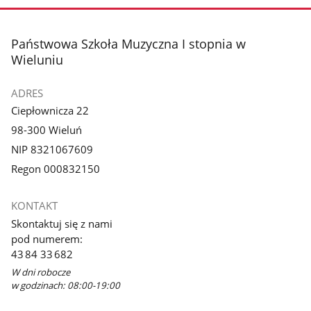
stopka
Państwowa Szkoła Muzyczna I stopnia w
Wieluniu
ADRES
Ciepłownicza 22
98-300 Wieluń
NIP 8321067609
Regon 000832150
KONTAKT
Skontaktuj się z nami
pod numerem:
43 84 33 682
W dni robocze
w godzinach: 08:00-19:00