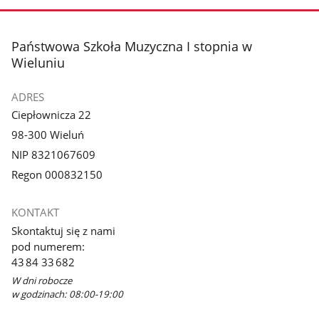
stopka
Państwowa Szkoła Muzyczna I stopnia w
Wieluniu
ADRES
Ciepłownicza 22
98-300 Wieluń
NIP 8321067609
Regon 000832150
KONTAKT
Skontaktuj się z nami
pod numerem:
43 84 33 682
W dni robocze
w godzinach: 08:00-19:00