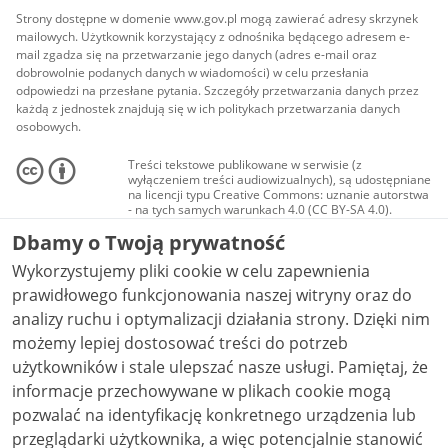
Strony dostępne w domenie www.gov.pl mogą zawierać adresy skrzynek
mailowych. Użytkownik korzystający z odnośnika będącego adresem e-
mail zgadza się na przetwarzanie jego danych (adres e-mail oraz
dobrowolnie podanych danych w wiadomości) w celu przesłania
odpowiedzi na przesłane pytania. Szczegóły przetwarzania danych przez
każdą z jednostek znajdują się w ich politykach przetwarzania danych
osobowych.
Treści tekstowe publikowane w serwisie (z
wyłączeniem treści audiowizualnych), są udostępniane
na licencji typu Creative Commons: uznanie autorstwa
- na tych samych warunkach 4.0 (CC BY-SA 4.0).
Materiały audiowizualne, w tym zdjęcia, materiały
Dbamy o Twoją prywatność
audio i wideo, są udostępniane na licencji typu
Creative Commons: uznanie autorstwa użycie
Wykorzystujemy pliki cookie w celu zapewnienia
niekomercyjne - bez utworów zależnych 4.0 (CC BY-
NC-ND 4.0), o ile nie jest to stwierdzone inaczej.
prawidłowego funkcjonowania naszej witryny oraz do
analizy ruchu i optymalizacji działania strony. Dzięki nim
możemy lepiej dostosować treści do potrzeb
użytkowników i stale ulepszać nasze usługi. Pamiętaj, że
informacje przechowywane w plikach cookie mogą
pozwalać na identyfikację konkretnego urządzenia lub
przeglądarki użytkownika, a więc potencjalnie stanowić