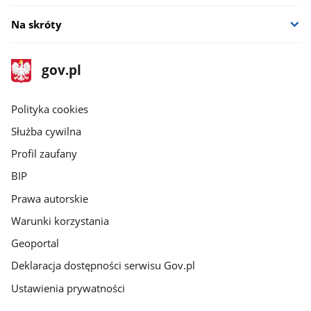
Na skróty
stopka
Strona
gov.pl
gov.pl
główna
gov.pl
Polityka cookies
Służba cywilna
Profil zaufany
BIP
Prawa autorskie
Warunki korzystania
Geoportal
Deklaracja dostępności serwisu Gov.pl
Ustawienia prywatności