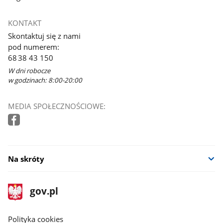
KONTAKT
Skontaktuj się z nami
pod numerem:
68 38 43 150
W dni robocze
w godzinach: 8:00-20:00
MEDIA SPOŁECZNOŚCIOWE:
Na skróty
stopka
Strona
gov.pl
gov.pl
główna
gov.pl
Polityka cookies