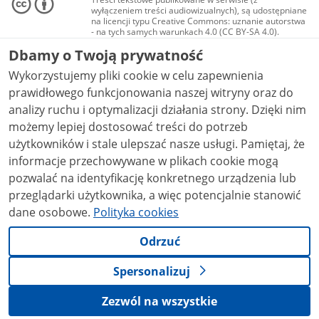
wyłączeniem treści audiowizualnych), są udostępniane
na licencji typu Creative Commons: uznanie autorstwa
- na tych samych warunkach 4.0 (CC BY-SA 4.0).
Materiały audiowizualne, w tym zdjęcia, materiały
Dbamy o Twoją prywatność
audio i wideo, są udostępniane na licencji typu
Creative Commons: uznanie autorstwa użycie
Wykorzystujemy pliki cookie w celu zapewnienia
niekomercyjne - bez utworów zależnych 4.0 (CC BY-
NC-ND 4.0), o ile nie jest to stwierdzone inaczej.
prawidłowego funkcjonowania naszej witryny oraz do
analizy ruchu i optymalizacji działania strony. Dzięki nim
możemy lepiej dostosować treści do potrzeb
użytkowników i stale ulepszać nasze usługi. Pamiętaj, że
informacje przechowywane w plikach cookie mogą
pozwalać na identyfikację konkretnego urządzenia lub
przeglądarki użytkownika, a więc potencjalnie stanowić
dane osobowe.
Polityka cookies
Odrzuć
Spersonalizuj
Zezwól na wszystkie