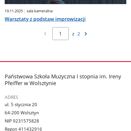
19.11.2025
sala kameralna
Warsztaty z podstaw improwizacji
z
2
stopka
Państwowa Szkoła Muzyczna I stopnia im. Ireny
Pfeiffer w Wolsztynie
ADRES
ul. 5 stycznia 20
64-200 Wolsztyn
NIP 9231575828
Regon 411432916