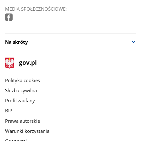
MEDIA SPOŁECZNOŚCIOWE:
Na skróty
stopka
Strona
gov.pl
gov.pl
główna
gov.pl
Polityka cookies
Służba cywilna
Profil zaufany
BIP
Prawa autorskie
Warunki korzystania