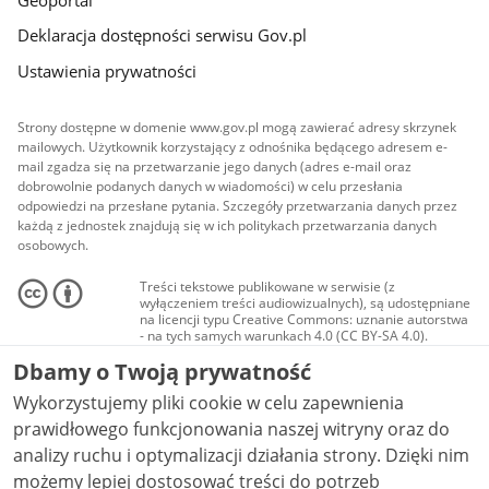
Geoportal
Deklaracja dostępności serwisu Gov.pl
Ustawienia prywatności
Strony dostępne w domenie www.gov.pl mogą zawierać adresy skrzynek
mailowych. Użytkownik korzystający z odnośnika będącego adresem e-
mail zgadza się na przetwarzanie jego danych (adres e-mail oraz
dobrowolnie podanych danych w wiadomości) w celu przesłania
odpowiedzi na przesłane pytania. Szczegóły przetwarzania danych przez
każdą z jednostek znajdują się w ich politykach przetwarzania danych
osobowych.
Treści tekstowe publikowane w serwisie (z
wyłączeniem treści audiowizualnych), są udostępniane
na licencji typu Creative Commons: uznanie autorstwa
- na tych samych warunkach 4.0 (CC BY-SA 4.0).
Materiały audiowizualne, w tym zdjęcia, materiały
Dbamy o Twoją prywatność
audio i wideo, są udostępniane na licencji typu
Creative Commons: uznanie autorstwa użycie
Wykorzystujemy pliki cookie w celu zapewnienia
niekomercyjne - bez utworów zależnych 4.0 (CC BY-
NC-ND 4.0), o ile nie jest to stwierdzone inaczej.
prawidłowego funkcjonowania naszej witryny oraz do
analizy ruchu i optymalizacji działania strony. Dzięki nim
możemy lepiej dostosować treści do potrzeb