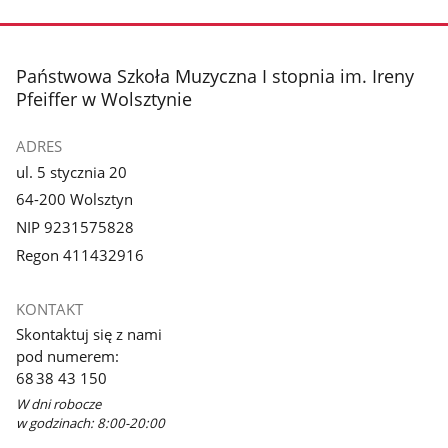
stopka
Państwowa Szkoła Muzyczna I stopnia im. Ireny
Pfeiffer w Wolsztynie
ADRES
ul. 5 stycznia 20
64-200 Wolsztyn
NIP 9231575828
Regon 411432916
KONTAKT
Skontaktuj się z nami
pod numerem:
68 38 43 150
W dni robocze
w godzinach: 8:00-20:00