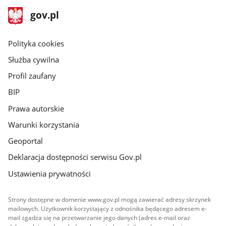
stopka
Strona
gov.pl
gov.pl
główna
gov.pl
Polityka cookies
Służba cywilna
Profil zaufany
BIP
Prawa autorskie
Warunki korzystania
Geoportal
Deklaracja dostępności serwisu Gov.pl
Ustawienia prywatności
Strony dostępne w domenie www.gov.pl mogą zawierać adresy skrzynek
mailowych. Użytkownik korzystający z odnośnika będącego adresem e-
mail zgadza się na przetwarzanie jego danych (adres e-mail oraz