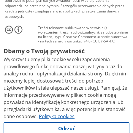
dobrowolnie podanych danych w wiadomości) w celu przesłania
odpowiedzi na przesłane pytania. Szczegóły przetwarzania danych przez
każdą z jednostek znajdują się w ich politykach przetwarzania danych
osobowych.
Treści tekstowe publikowane w serwisie (z
wyłączeniem treści audiowizualnych), są udostępniane
na licencji typu Creative Commons: uznanie autorstwa
- na tych samych warunkach 4.0 (CC BY-SA 4.0).
Materiały audiowizualne, w tym zdjęcia, materiały
Dbamy o Twoją prywatność
audio i wideo, są udostępniane na licencji typu
Creative Commons: uznanie autorstwa użycie
Wykorzystujemy pliki cookie w celu zapewnienia
niekomercyjne - bez utworów zależnych 4.0 (CC BY-
NC-ND 4.0), o ile nie jest to stwierdzone inaczej.
prawidłowego funkcjonowania naszej witryny oraz do
analizy ruchu i optymalizacji działania strony. Dzięki nim
możemy lepiej dostosować treści do potrzeb
użytkowników i stale ulepszać nasze usługi. Pamiętaj, że
informacje przechowywane w plikach cookie mogą
pozwalać na identyfikację konkretnego urządzenia lub
przeglądarki użytkownika, a więc potencjalnie stanowić
dane osobowe.
Polityka cookies
Odrzuć