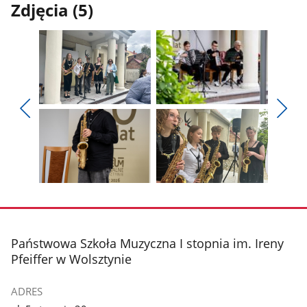
Zdjęcia (5)
Pokaż
Pokaż
zdjęcie
zdjęcie
Pokaż
Poka
1
2
poprzednie
nest
z
z
zdjęcia
zdjęc
galerii.
galerii.
Pokaż
Pokaż
zdjęcie
zdjęcie
3
4
z
z
stopka
Państwowa Szkoła Muzyczna I stopnia im. Ireny
galerii.
galerii.
Pfeiffer w Wolsztynie
ADRES