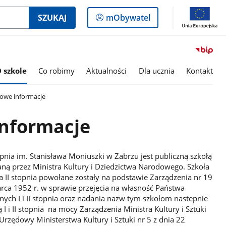
Logowanie
SZUKAJ
mObywatel
do
panelu
 szkole
Co robimy
Aktualności
Dla ucznia
Kontakt
we informacje
nformacje
pnia im. Stanisława Moniuszki w Zabrzu jest publiczną szkołą
ną przez Ministra Kultury i Dziedzictwa Narodowego. Szkoła
a II stopnia powołane zostały na podstawie Zarządzenia nr 19
marca 1952 r. w sprawie przejęcia na własność Państwa
ych I i II stopnia oraz nadania nazw tym szkołom nastepnie
I i II stopnia na mocy Zarządzenia Ministra Kultury i Sztuki
 Urzędowy Ministerstwa Kultury i Sztuki nr 5 z dnia 22