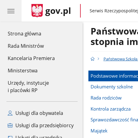
gov.pl
gov.pl
Serwis Rzeczypospolitej
Państwowa 
gov.pl
Strona główna
stopnia im
Rada Ministrów
Kancelaria Premiera
Państwowa Szkoła M
Ministerstwa
Podstawowe informac
Urzędy, instytucje
Dokumenty szkolne
i placówki RP
Rada rodziców
Kontrola zarządcza
Usługi dla obywatela
Sprawozdawczość fin
Usługi dla przedsiębiorcy
Majątek
Usługi dla urzędnika