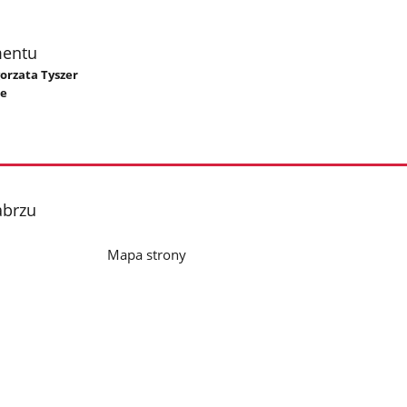
mentu
gorzata Tyszer
ze
abrzu
Mapa strony