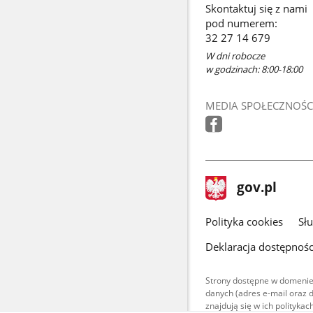
Skontaktuj się z nami
pod numerem:
32 27 14 679
W dni robocze
w godzinach: 8:00-18:00
MEDIA SPOŁECZNOŚC
stopka
Strona
gov.pl
gov.pl
główna
gov.pl
Polityka cookies
Sł
Deklaracja dostępnośc
Strony dostępne w domenie
danych (adres e-mail oraz 
znajdują się w ich polityk