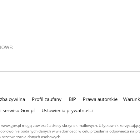
IOWE:
użba cywilna
Profil zaufany
BIP
Prawa autorskie
Warunki
i serwisu Gov.pl
Ustawienia prywatności
 www.gov.pl mogą zawierać adresy skrzynek mailowych. Użytkownik korzystający
dobrowolnie podanych danych w wiadomości) w celu przesłania odpowiedzi na prz
ach przetwarzania danych osobowych.