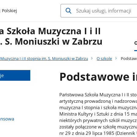
 Polskiej
Szkoła Muzyczna I i II
. S. Moniuszki w Zabrzu
O
uzyczna I i II stopnia im. S. Moniuszki w Zabrzu
O szkole
Podstawo
Podstawowe i
je
Państwowa Szkoła Muzyczna I i II sto
artystyczną prowadzoną i nadzorowa
muzyczna I stopnia i szkoła muzyczn
Ministra Kultyry i Sztuki z dnia 15 
ansowa
niektórych prywatnych szkół muzyczn
zostały połączone w szkołę muzyczną 
nr 29 z dnia 29 lipca 1985 (Dziennik