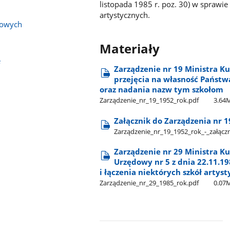
listopada 1985 r. poz. 30) w sprawie 
artystycznych.
bowych
Materiały
e
Zarządzenie nr 19 Ministra Ku
przejęcia na własność Państwa
oraz nadania nazw tym szkołom
Zarządzenie​_nr​_19​_1952​_rok.pdf
3.64
Załącznik do Zarządzenia nr 1
Zarządzenie​_nr​_19​_1952​_rok​_-​_załącz
Zarządzenie nr 29 Ministra Kul
Urzędowy nr 5 z dnia 22.11.19
i łączenia niektórych szkół artys
Zarządzenie​_nr​_29​_1985​_rok.pdf
0.07