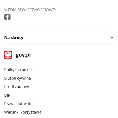
MEDIA SPOŁECZNOŚCIOWE:
Na skróty
stopka
Strona
gov.pl
gov.pl
główna
gov.pl
Polityka cookies
Służba cywilna
Profil zaufany
BIP
Prawa autorskie
Warunki korzystania