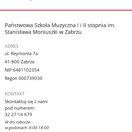
stopka
Państwowa Szkoła Muzyczna I i II stopnia im.
Stanisława Moniuszki w Zabrzu
ADRES
ul. Reymonta 7a
41-800 Zabrze
NIP 6481102354
Regon 000739030
KONTAKT
Skontaktuj się z nami
pod numerem:
32 27 14 679
W dni robocze
w godzinach: 8:00-18:00