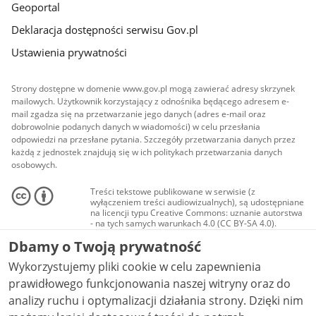
Geoportal
Deklaracja dostępności serwisu Gov.pl
Ustawienia prywatności
Strony dostępne w domenie www.gov.pl mogą zawierać adresy skrzynek
mailowych. Użytkownik korzystający z odnośnika będącego adresem e-
mail zgadza się na przetwarzanie jego danych (adres e-mail oraz
dobrowolnie podanych danych w wiadomości) w celu przesłania
odpowiedzi na przesłane pytania. Szczegóły przetwarzania danych przez
każdą z jednostek znajdują się w ich politykach przetwarzania danych
osobowych.
Treści tekstowe publikowane w serwisie (z
wyłączeniem treści audiowizualnych), są udostępniane
na licencji typu Creative Commons: uznanie autorstwa
- na tych samych warunkach 4.0 (CC BY-SA 4.0).
Materiały audiowizualne, w tym zdjęcia, materiały
Dbamy o Twoją prywatność
audio i wideo, są udostępniane na licencji typu
Creative Commons: uznanie autorstwa użycie
Wykorzystujemy pliki cookie w celu zapewnienia
niekomercyjne - bez utworów zależnych 4.0 (CC BY-
NC-ND 4.0), o ile nie jest to stwierdzone inaczej.
prawidłowego funkcjonowania naszej witryny oraz do
analizy ruchu i optymalizacji działania strony. Dzięki nim