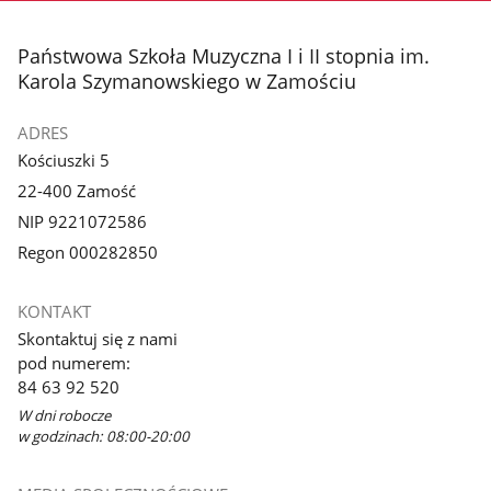
stopka
Państwowa Szkoła Muzyczna I i II stopnia im.
Karola Szymanowskiego w Zamościu
ADRES
Kościuszki 5
22-400 Zamość
NIP 9221072586
Regon 000282850
KONTAKT
Skontaktuj się z nami
pod numerem:
84 63 92 520
W dni robocze
w godzinach: 08:00-20:00