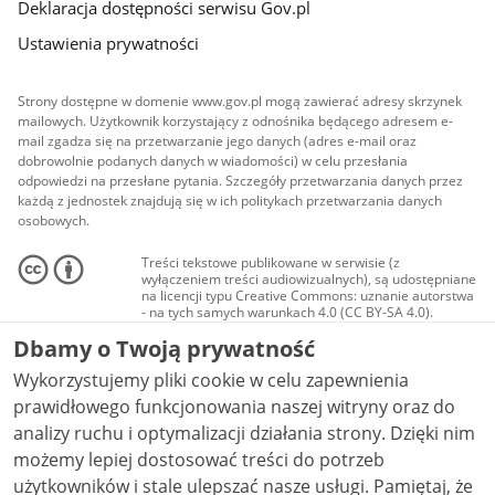
Deklaracja dostępności serwisu Gov.pl
Ustawienia prywatności
Strony dostępne w domenie www.gov.pl mogą zawierać adresy skrzynek
mailowych. Użytkownik korzystający z odnośnika będącego adresem e-
mail zgadza się na przetwarzanie jego danych (adres e-mail oraz
dobrowolnie podanych danych w wiadomości) w celu przesłania
odpowiedzi na przesłane pytania. Szczegóły przetwarzania danych przez
każdą z jednostek znajdują się w ich politykach przetwarzania danych
osobowych.
Treści tekstowe publikowane w serwisie (z
wyłączeniem treści audiowizualnych), są udostępniane
na licencji typu Creative Commons: uznanie autorstwa
- na tych samych warunkach 4.0 (CC BY-SA 4.0).
Materiały audiowizualne, w tym zdjęcia, materiały
Dbamy o Twoją prywatność
audio i wideo, są udostępniane na licencji typu
Creative Commons: uznanie autorstwa użycie
Wykorzystujemy pliki cookie w celu zapewnienia
niekomercyjne - bez utworów zależnych 4.0 (CC BY-
NC-ND 4.0), o ile nie jest to stwierdzone inaczej.
prawidłowego funkcjonowania naszej witryny oraz do
analizy ruchu i optymalizacji działania strony. Dzięki nim
możemy lepiej dostosować treści do potrzeb
użytkowników i stale ulepszać nasze usługi. Pamiętaj, że