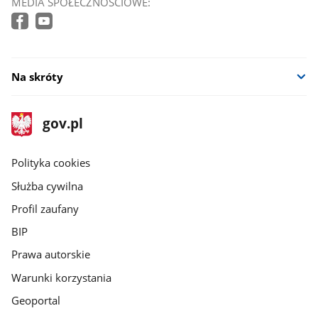
MEDIA SPOŁECZNOŚCIOWE:
Na skróty
stopka
Strona
gov.pl
gov.pl
główna
gov.pl
Polityka cookies
Służba cywilna
Profil zaufany
BIP
Prawa autorskie
Warunki korzystania
Geoportal