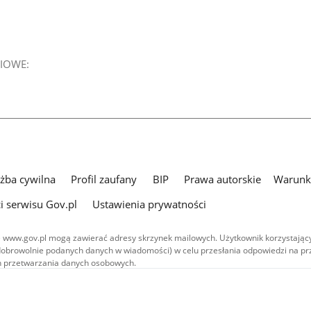
IOWE:
użba cywilna
Profil zaufany
BIP
Prawa autorskie
Warunki
i serwisu Gov.pl
Ustawienia prywatności
 www.gov.pl mogą zawierać adresy skrzynek mailowych. Użytkownik korzystający
dobrowolnie podanych danych w wiadomości) w celu przesłania odpowiedzi na prz
ach przetwarzania danych osobowych.
we publikowane w serwisie (z wyłączeniem treści audiowizualnych), są
 na licencji typu Creative Commons: uznanie autorstwa - na tych samych
 (CC BY-SA 4.0). Materiały audiowizualne, w tym zdjęcia, materiały audio i wideo