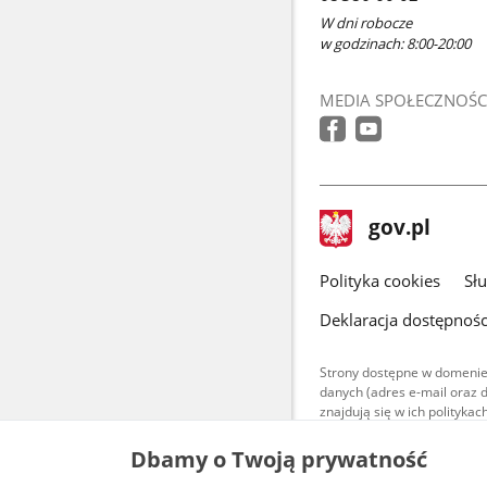
W dni robocze
w godzinach: 8:00-20:00
MEDIA SPOŁECZNOŚC
stopka
Strona
gov.pl
gov.pl
główna
gov.pl
Polityka cookies
Sł
Deklaracja dostępnośc
Strony dostępne w domenie
danych (adres e-mail oraz 
znajdują się w ich polityk
Treści teksto
Dbamy o Twoją prywatność
udostępniane
warunkach 4.0