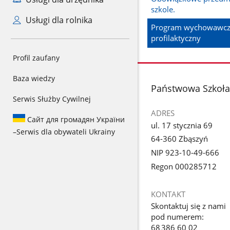
szkole.
Usługi dla rolnika
Program wychowawcz
profilaktyczny
Profil zaufany
Baza wiedzy
stopka
Państwowa Szkoła 
Serwis Służby Cywilnej
ADRES
Сайт для громадян України
ul. 17 stycznia 69
–
Serwis dla obywateli Ukrainy
64-360 Zbąszyń
NIP 923-10-49-666
Regon 000285712
KONTAKT
Skontaktuj się z nami
pod numerem:
68 386 60 02