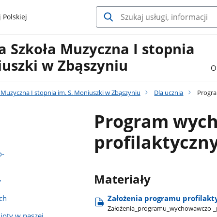
 Polskiej
 Szkoła Muzyczna I stopnia
iuszki w Zbąszyniu
O
Muzyczna I stopnia im. S. Moniuszki w Zbąszyniu
Dla ucznia
Progra
Program wych
profilaktyczn
o-
Materiały
y
Założenia programu profilak
ch
Założenia​_programu​_wychowawczo-​_
oty w naszej