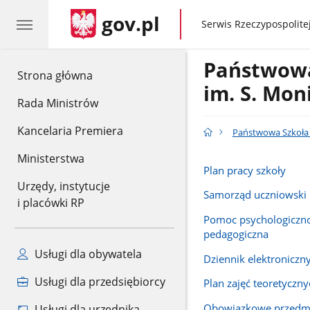
gov.pl
gov.pl
Serwis Rzeczypospolitej
Państwowa
gov.pl
Strona główna
im. S. Mon
Rada Ministrów
Kancelaria Premiera
Państwowa Szkoła 
Ministerstwa
Plan pracy szkoły
Urzędy, instytucje
Samorząd uczniowski
i placówki RP
Pomoc psychologiczn
pedagogiczna
Usługi dla obywatela
Dziennik elektroniczn
Usługi dla przedsiębiorcy
Plan zajęć teoretyczny
Obowiązkowe przedmi
Usługi dla urzędnika