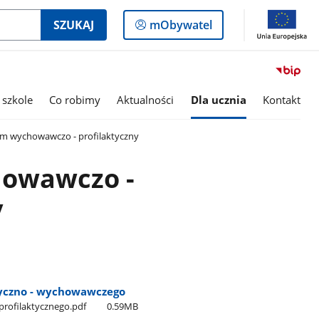
Logowanie
SZUKAJ
mObywatel
do
panelu
 szkole
Co robimy
Aktualności
Dla ucznia
Kontakt
m wychowawczo - profilaktyczny
owawczo -
y
tyczno - wychowawczego
profilaktycznego.pdf
0.59MB