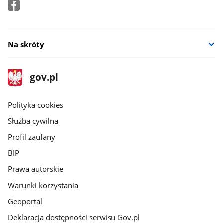
Na skróty
stopka
Strona
gov.pl
gov.pl
główna
gov.pl
Polityka cookies
Służba cywilna
Profil zaufany
BIP
Prawa autorskie
Warunki korzystania
Geoportal
Deklaracja dostępności serwisu Gov.pl