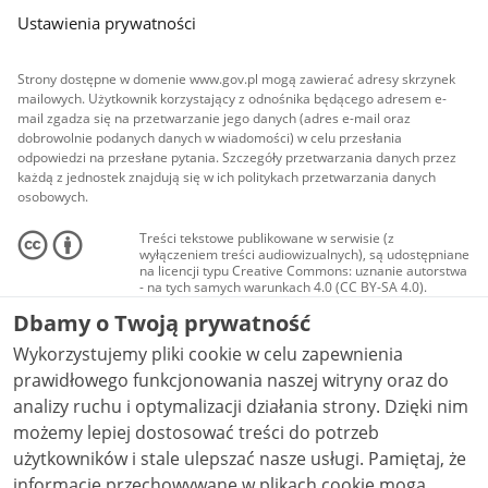
Ustawienia prywatności
Strony dostępne w domenie www.gov.pl mogą zawierać adresy skrzynek
mailowych. Użytkownik korzystający z odnośnika będącego adresem e-
mail zgadza się na przetwarzanie jego danych (adres e-mail oraz
dobrowolnie podanych danych w wiadomości) w celu przesłania
odpowiedzi na przesłane pytania. Szczegóły przetwarzania danych przez
każdą z jednostek znajdują się w ich politykach przetwarzania danych
osobowych.
Treści tekstowe publikowane w serwisie (z
wyłączeniem treści audiowizualnych), są udostępniane
na licencji typu Creative Commons: uznanie autorstwa
- na tych samych warunkach 4.0 (CC BY-SA 4.0).
Materiały audiowizualne, w tym zdjęcia, materiały
Dbamy o Twoją prywatność
audio i wideo, są udostępniane na licencji typu
Creative Commons: uznanie autorstwa użycie
Wykorzystujemy pliki cookie w celu zapewnienia
niekomercyjne - bez utworów zależnych 4.0 (CC BY-
NC-ND 4.0), o ile nie jest to stwierdzone inaczej.
prawidłowego funkcjonowania naszej witryny oraz do
analizy ruchu i optymalizacji działania strony. Dzięki nim
możemy lepiej dostosować treści do potrzeb
użytkowników i stale ulepszać nasze usługi. Pamiętaj, że
informacje przechowywane w plikach cookie mogą