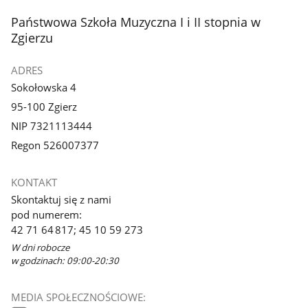
stopka
Państwowa Szkoła Muzyczna I i II stopnia w
Zgierzu
ADRES
Sokołowska 4
95-100 Zgierz
NIP 7321113444
Regon 526007377
KONTAKT
Skontaktuj się z nami
pod numerem:
42 71 64 817; 45 10 59 273
W dni robocze
w godzinach: 09:00-20:30
MEDIA SPOŁECZNOŚCIOWE: