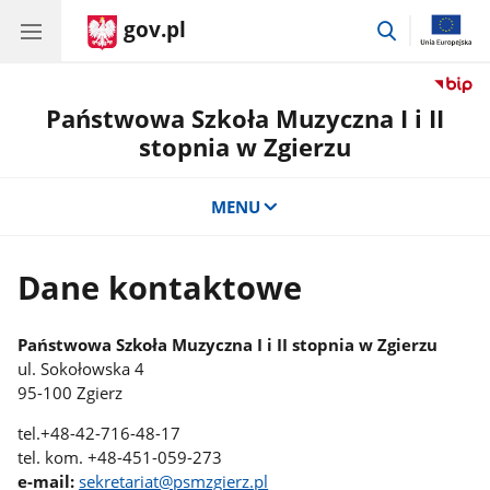
gov.pl
przejdź
do
wyszukiwar
Państwowa Szkoła Muzyczna I i II
stopnia w Zgierzu
MENU
Dane kontaktowe
Państwowa Szkoła Muzyczna I i II stopnia w Zgierzu
ul. Sokołowska 4
95-100 Zgierz
tel.+48-42-716-48-17
tel. kom. +48-451-059-273
e-mail:
sekretariat@psmzgierz.pl