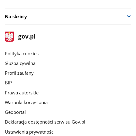
Na skróty
stopka
Strona
gov.pl
gov.pl
główna
gov.pl
Polityka cookies
Służba cywilna
Profil zaufany
BIP
Prawa autorskie
Warunki korzystania
Geoportal
Deklaracja dostępności serwisu Gov.pl
Ustawienia prywatności