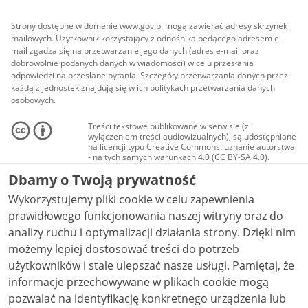
Strony dostępne w domenie www.gov.pl mogą zawierać adresy skrzynek
mailowych. Użytkownik korzystający z odnośnika będącego adresem e-
mail zgadza się na przetwarzanie jego danych (adres e-mail oraz
dobrowolnie podanych danych w wiadomości) w celu przesłania
odpowiedzi na przesłane pytania. Szczegóły przetwarzania danych przez
każdą z jednostek znajdują się w ich politykach przetwarzania danych
osobowych.
Treści tekstowe publikowane w serwisie (z
wyłączeniem treści audiowizualnych), są udostępniane
na licencji typu Creative Commons: uznanie autorstwa
- na tych samych warunkach 4.0 (CC BY-SA 4.0).
Materiały audiowizualne, w tym zdjęcia, materiały
Dbamy o Twoją prywatność
audio i wideo, są udostępniane na licencji typu
Creative Commons: uznanie autorstwa użycie
Wykorzystujemy pliki cookie w celu zapewnienia
niekomercyjne - bez utworów zależnych 4.0 (CC BY-
NC-ND 4.0), o ile nie jest to stwierdzone inaczej.
prawidłowego funkcjonowania naszej witryny oraz do
analizy ruchu i optymalizacji działania strony. Dzięki nim
możemy lepiej dostosować treści do potrzeb
użytkowników i stale ulepszać nasze usługi. Pamiętaj, że
informacje przechowywane w plikach cookie mogą
pozwalać na identyfikację konkretnego urządzenia lub