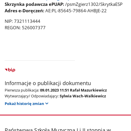
Skrzynka podawcza ePUAP:
/psmZgierz1302/SkrytkaESP
Adres e-Doręczeń:
AE:PL-85645-79864-AHBJE-22
NIP: 7321113444
REGON: 526007377
Informacje o publikacji dokumentu
Pierwsza publikacja:
09.01.2023 11:51 Rafał Mazurkiewicz
Wytwarzający/ Odpowiadający:
Sylwia Wach-Walkiewicz
Pokaż historię zmian
stopka
Państwowa Szkoła Muzyczna I i II stopnia w