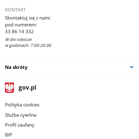
KONTAKT
Skontaktuj się z nami
pod numerem:
33 86 14 332
W dni robocze
w godzinach: 7:00-20:00
Na skróty
stopka
Strona
gov.pl
gov.pl
główna
gov.pl
Polityka cookies
Służba cywilna
Profil zaufany
BIP