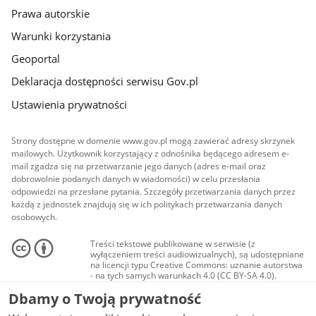
Prawa autorskie
Warunki korzystania
Geoportal
Deklaracja dostępności serwisu Gov.pl
Ustawienia prywatności
Strony dostępne w domenie www.gov.pl mogą zawierać adresy skrzynek
mailowych. Użytkownik korzystający z odnośnika będącego adresem e-
mail zgadza się na przetwarzanie jego danych (adres e-mail oraz
dobrowolnie podanych danych w wiadomości) w celu przesłania
odpowiedzi na przesłane pytania. Szczegóły przetwarzania danych przez
każdą z jednostek znajdują się w ich politykach przetwarzania danych
osobowych.
Treści tekstowe publikowane w serwisie (z
wyłączeniem treści audiowizualnych), są udostępniane
na licencji typu Creative Commons: uznanie autorstwa
- na tych samych warunkach 4.0 (CC BY-SA 4.0).
Materiały audiowizualne, w tym zdjęcia, materiały
Dbamy o Twoją prywatność
audio i wideo, są udostępniane na licencji typu
Creative Commons: uznanie autorstwa użycie