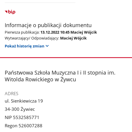
Informacje o publikacji dokumentu
Pierwsza publikacja:
13.12.2022 10:45 Maciej Wójcik
Wytwarzający/ Odpowiadający:
Maciej Wójcik
Pokaż historię zmian
stopka
Państwowa Szkoła Muzyczna I i II stopnia im.
Witolda Rowickiego w Żywcu
ADRES
ul. Sienkiewicza 19
34-300 Żywiec
NIP 5532585771
Regon 526007288