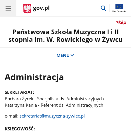
gov.pl
przejdź
do
wyszukiwar
Państwowa Szkoła Muzyczna I i II
stopnia im. W. Rowickiego w Żywcu
MENU
Administracja
SEKRETARIAT:
Barbara Żyrek - Specjalista ds. Administracyjnych
Katarzyna Kania - Referent ds. Administracyjnych
e-mail:
sekretariat@muzyczna-zywiec.pl
KSIĘGOWOŚĆ: