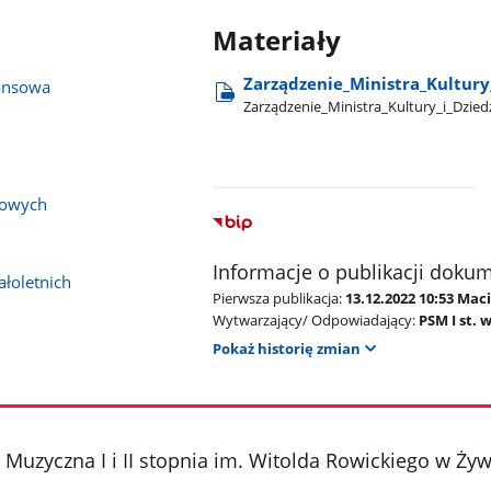
Materiały
Zarządzenie​_Ministra​_Kultury​
ansowa
Zarządzenie​_Ministra​_Kultury​_i​_Dzie
bowych
Informacje o publikacji doku
łoletnich
Pierwsza publikacja:
13.12.2022 10:53 Mac
Wytwarzający/ Odpowiadający:
PSM I st.
Pokaż historię zmian
Muzyczna I i II stopnia im. Witolda Rowickiego w Ży