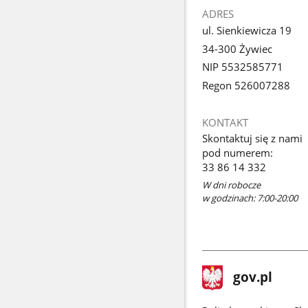
ADRES
ul. Sienkiewicza 19
34-300 Żywiec
NIP 5532585771
Regon 526007288
KONTAKT
Skontaktuj się z nami
pod numerem:
33 86 14 332
W dni robocze
w godzinach: 7:00-20:00
stopka
Strona
gov.pl
gov.pl
główna