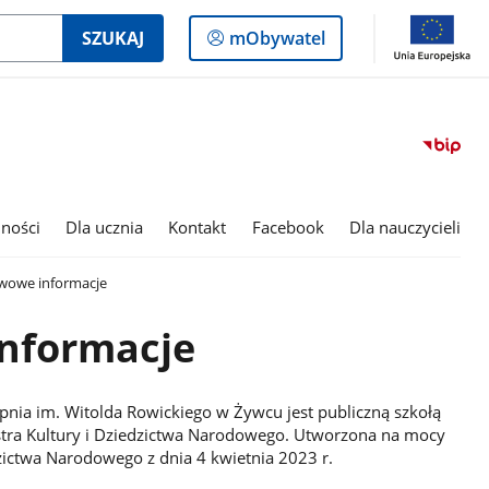
Logowanie
SZUKAJ
mObywatel
do
panelu
lności
Dla ucznia
Kontakt
Facebook
Dla nauczycieli
wowe informacje
nformacje
opnia im. Witolda Rowickiego w Żywcu jest publiczną szkołą
stra Kultury i Dziedzictwa Narodowego. Utworzona na mocy
edzictwa Narodowego
z dnia 4 kwietnia 2023 r.