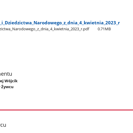
_i​_Dziedzictwa​_Narodowego​_z​_dnia​_4​_kwietnia​_2023​_r
dzictwa​_Narodowego​_z​_dnia​_4​_kwietnia​_2023​_r.pdf
0.71MB
mentu
iej Wójcik
 w Żywcu
wcu