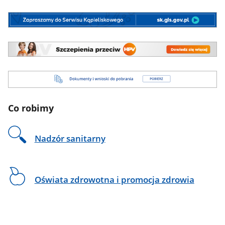
zdrowie
dotyczace
z
Serwis
żywnosci
myślą
Kompieliskowy
Głównego
o
Serwis
Inspektoratu
Szczepienia
przyszłości
Kompieliskowy
Sanitarnego
HPV
Ostrzeżenia
Szczepienia
Dokumenty
Publiczne
HPV
do
dotyczace
pobrania
żywnosci
Co robimy
Głównego
Inspektoratu
Sanitarnego
Nadzór sanitarny
Oświata zdrowotna i promocja zdrowia