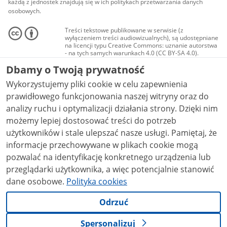
każdą z jednostek znajdują się w ich politykach przetwarzania danych
osobowych.
Treści tekstowe publikowane w serwisie (z
wyłączeniem treści audiowizualnych), są udostępniane
na licencji typu Creative Commons: uznanie autorstwa
- na tych samych warunkach 4.0 (CC BY-SA 4.0).
Materiały audiowizualne, w tym zdjęcia, materiały
Dbamy o Twoją prywatność
audio i wideo, są udostępniane na licencji typu
Creative Commons: uznanie autorstwa użycie
Wykorzystujemy pliki cookie w celu zapewnienia
niekomercyjne - bez utworów zależnych 4.0 (CC BY-
NC-ND 4.0), o ile nie jest to stwierdzone inaczej.
prawidłowego funkcjonowania naszej witryny oraz do
analizy ruchu i optymalizacji działania strony. Dzięki nim
możemy lepiej dostosować treści do potrzeb
użytkowników i stale ulepszać nasze usługi. Pamiętaj, że
informacje przechowywane w plikach cookie mogą
pozwalać na identyfikację konkretnego urządzenia lub
przeglądarki użytkownika, a więc potencjalnie stanowić
dane osobowe.
Polityka cookies
Odrzuć
Spersonalizuj