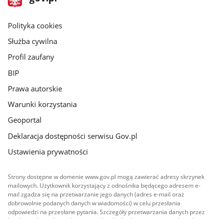
gov.pl
główna
gov.pl
Polityka cookies
Służba cywilna
Profil zaufany
BIP
Prawa autorskie
Warunki korzystania
Geoportal
Deklaracja dostępności serwisu Gov.pl
Ustawienia prywatności
Strony dostępne w domenie www.gov.pl mogą zawierać adresy skrzynek
mailowych. Użytkownik korzystający z odnośnika będącego adresem e-
mail zgadza się na przetwarzanie jego danych (adres e-mail oraz
dobrowolnie podanych danych w wiadomości) w celu przesłania
odpowiedzi na przesłane pytania. Szczegóły przetwarzania danych przez