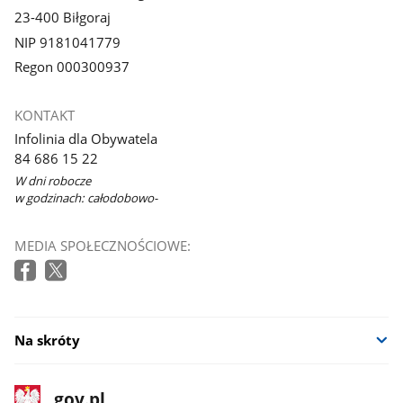
23-400 Biłgoraj
NIP 9181041779
Regon 000300937
KONTAKT
Infolinia dla Obywatela
84 686 15 22
W dni robocze
w godzinach: całodobowo-
MEDIA SPOŁECZNOŚCIOWE:
Na skróty
stopka
Strona
gov.pl