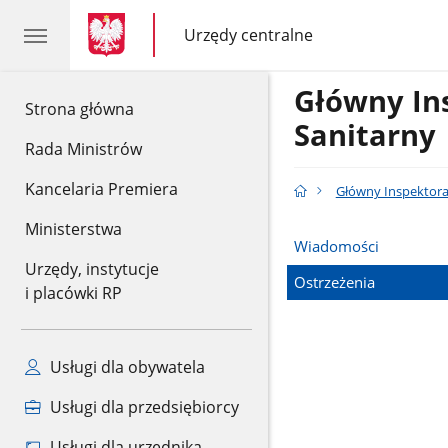
gov.pl
gov.pl
Urzędy centralne
gov.pl
Urzędy
centralne
Główny In
gov.pl
Strona główna
Sanitarny
Rada Ministrów
Kancelaria Premiera
Główny Inspektora
Ministerstwa
Wiadomości
Urzędy, instytucje
Ostrzeżenia
i placówki RP
Usługi dla obywatela
Usługi dla przedsiębiorcy
Usługi dla urzędnika