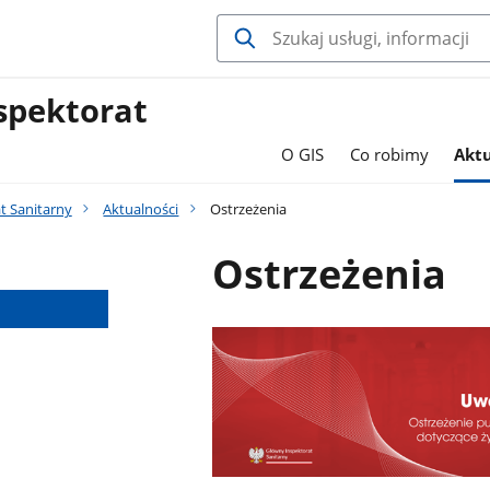
spektorat
O GIS
Co robimy
Aktu
t Sanitarny
Aktualności
Ostrzeżenia
Ostrzeżenia