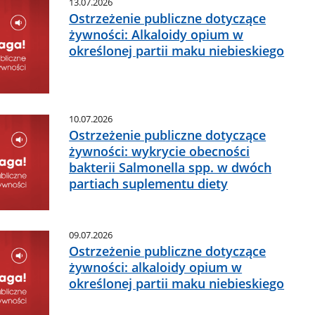
13.07.2026
Ostrzeżenie publiczne dotyczące
żywności: Alkaloidy opium w
określonej partii maku niebieskiego
10.07.2026
Ostrzeżenie publiczne dotyczące
żywności: wykrycie obecności
bakterii Salmonella spp. w dwóch
partiach suplementu diety
09.07.2026
Ostrzeżenie publiczne dotyczące
żywności: alkaloidy opium w
określonej partii maku niebieskiego