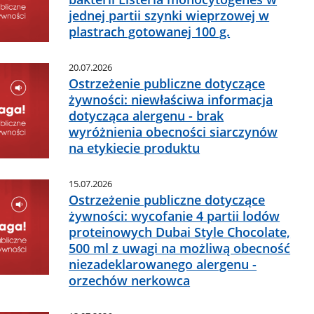
jednej partii szynki wieprzowej w
plastrach gotowanej 100 g.
20.07.2026
Ostrzeżenie publiczne dotyczące
żywności: niewłaściwa informacja
dotycząca alergenu - brak
wyróżnienia obecności siarczynów
na etykiecie produktu
15.07.2026
Ostrzeżenie publiczne dotyczące
żywności: wycofanie 4 partii lodów
proteinowych Dubai Style Chocolate,
500 ml z uwagi na możliwą obecność
niezadeklarowanego alergenu -
orzechów nerkowca