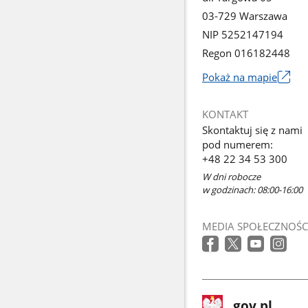
03-729 Warszawa
NIP 5252147194
Regon 016182448
Pokaż na mapie
Link
otworzy
KONTAKT
się
Skontaktuj się z nami
w
pod numerem:
nowym
+48 22 34 53 300
oknie
W dni robocze
w godzinach: 08:00-16:00
MEDIA SPOŁECZNOŚC
stopka
Strona
gov.pl