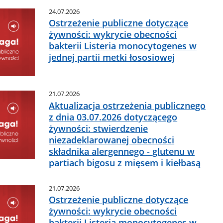
24.07.2026
Ostrzeżenie publiczne dotyczące
żywności: wykrycie obecności
bakterii Listeria monocytogenes w
jednej partii metki łososiowej
21.07.2026
Aktualizacja ostrzeżenia publicznego
z dnia 03.07.2026 dotyczącego
żywności: stwierdzenie
niezadeklarowanej obecności
składnika alergennego - glutenu w
partiach bigosu z mięsem i kiełbasą
21.07.2026
Ostrzeżenie publiczne dotyczące
żywności: wykrycie obecności
bakterii Listeria monocytogenes w