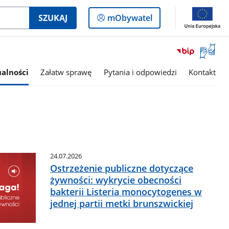
Logowanie
SZUKAJ
mObywatel
do
panelu
Otwórz
okno
z
alności
Załatw sprawę
Pytania i odpowiedzi
Kontakt
tłumac
języka
migowe
24.07.2026
Ostrzeżenie publiczne dotyczące
żywności: wykrycie obecności
bakterii Listeria monocytogenes w
jednej partii metki brunszwickiej