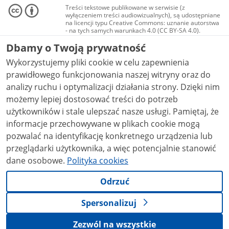
Treści tekstowe publikowane w serwisie (z
wyłączeniem treści audiowizualnych), są udostępniane
na licencji typu Creative Commons: uznanie autorstwa
- na tych samych warunkach 4.0 (CC BY-SA 4.0).
Materiały audiowizualne, w tym zdjęcia, materiały
Dbamy o Twoją prywatność
audio i wideo, są udostępniane na licencji typu
Creative Commons: uznanie autorstwa użycie
Wykorzystujemy pliki cookie w celu zapewnienia
niekomercyjne - bez utworów zależnych 4.0 (CC BY-
NC-ND 4.0), o ile nie jest to stwierdzone inaczej.
prawidłowego funkcjonowania naszej witryny oraz do
analizy ruchu i optymalizacji działania strony. Dzięki nim
możemy lepiej dostosować treści do potrzeb
użytkowników i stale ulepszać nasze usługi. Pamiętaj, że
informacje przechowywane w plikach cookie mogą
pozwalać na identyfikację konkretnego urządzenia lub
przeglądarki użytkownika, a więc potencjalnie stanowić
dane osobowe.
Polityka cookies
Odrzuć
Spersonalizuj
Zezwól na wszystkie