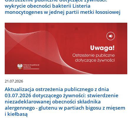
wykrycie obecności bakterii Listeria
monocytogenes w jednej partii metki łososiowej
21.07.2026
Aktualizacja ostrzeżenia publicznego z dnia
03.07.2026 dotyczącego żywności: stwierdzenie
niezadeklarowanej obecności składnika
alergennego - glutenu w partiach bigosu z mięsem
i kiełbasą