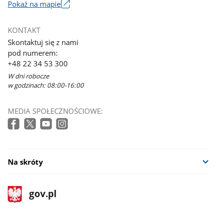
Pokaż na mapie
Link
otworzy
KONTAKT
się
Skontaktuj się z nami
w
pod numerem:
nowym
+48 22 34 53 300
oknie
W dni robocze
w godzinach: 08:00-16:00
MEDIA SPOŁECZNOŚCIOWE:
Na skróty
stopka
Strona
gov.pl
gov.pl
główna