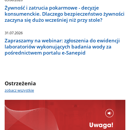
Żywność i zatrucia pokarmowe - decyzje
konsumenckie. Dlaczego bezpieczeństwo żywności
zaczyna się dużo wcześniej niż przy stole?
31.07.2026
Zapraszamy na webinar: zgłoszenia do ewidencji
laboratoriów wykonujących badania wody za
pośrednictwem portalu e-Sanepid
Ostrzeżenia
zobacz wszystkie